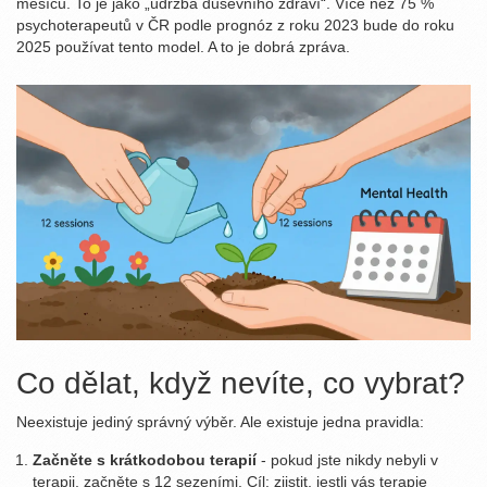
měsíců. To je jako „údržba duševního zdraví“. Více než 75 %
psychoterapeutů v ČR podle prognóz z roku 2023 bude do roku
2025 používat tento model. A to je dobrá zpráva.
Co dělat, když nevíte, co vybrat?
Neexistuje jediný správný výběr. Ale existuje jedna pravidla:
Začněte s krátkodobou terapií
- pokud jste nikdy nebyli v
terapii, začněte s 12 sezeními. Cíl: zjistit, jestli vás terapie