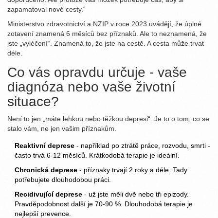
zapamatoval nové cesty.“
Ministerstvo zdravotnictví a NZIP v roce 2023 uvádějí, že úplné
zotavení znamená 6 měsíců bez příznaků. Ale to neznamená, že
jste „vyléčení“. Znamená to, že jste na cestě. A cesta může trvat
déle.
Co vás opravdu určuje - vaše
diagnóza nebo vaše životní
situace?
Není to jen „máte lehkou nebo těžkou depresi“. Je to o tom, co se
stalo vám, ne jen vašim příznakům.
Reaktivní deprese
- například po ztrátě práce, rozvodu, smrti -
často trvá 6-12 měsíců. Krátkodobá terapie je ideální.
Chronická deprese
- příznaky trvají 2 roky a déle. Tady
potřebujete dlouhodobou práci.
Recidivující deprese
- už jste měli dvě nebo tři epizody.
Pravděpodobnost další je 70-90 %. Dlouhodobá terapie je
nejlepší prevence.