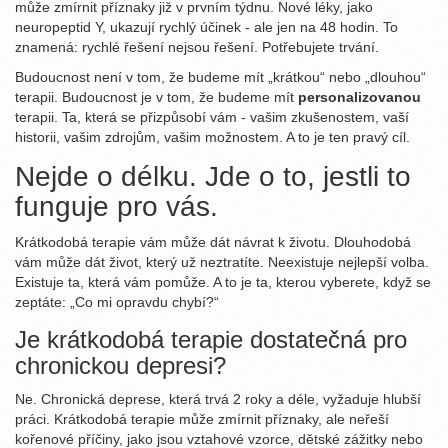
může zmírnit příznaky již v prvním týdnu. Nové léky, jako
neuropeptid Y, ukazují rychlý účinek - ale jen na 48 hodin. To
znamená: rychlé řešení nejsou řešení. Potřebujete trvání.
Budoucnost není v tom, že budeme mít „krátkou“ nebo „dlouhou“
terapii. Budoucnost je v tom, že budeme mít
personalizovanou
terapii. Ta, která se přizpůsobí vám - vašim zkušenostem, vaší
historii, vašim zdrojům, vašim možnostem. A to je ten pravý cíl.
Nejde o délku. Jde o to, jestli to
funguje pro vás.
Krátkodobá terapie vám může dát návrat k životu. Dlouhodobá
vám může dát život, který už neztratíte. Neexistuje nejlepší volba.
Existuje ta, která vám pomůže. A to je ta, kterou vyberete, když se
zeptáte: „Co mi opravdu chybí?“
Je krátkodobá terapie dostatečná pro
chronickou depresi?
Ne. Chronická deprese, která trvá 2 roky a déle, vyžaduje hlubší
práci. Krátkodobá terapie může zmírnit příznaky, ale neřeší
kořenové příčiny, jako jsou vztahové vzorce, dětské zážitky nebo