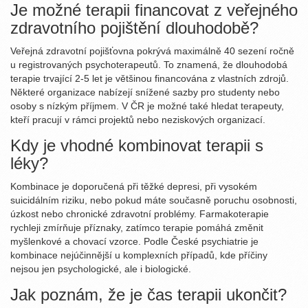
Je možné terapii financovat z veřejného
zdravotního pojištění dlouhodobě?
Veřejná zdravotní pojišťovna pokrývá maximálně 40 sezení ročně
u registrovaných psychoterapeutů. To znamená, že dlouhodobá
terapie trvající 2-5 let je většinou financována z vlastních zdrojů.
Některé organizace nabízejí snížené sazby pro studenty nebo
osoby s nízkým příjmem. V ČR je možné také hledat terapeuty,
kteří pracují v rámci projektů nebo neziskových organizací.
Kdy je vhodné kombinovat terapii s
léky?
Kombinace je doporučená při těžké depresi, při vysokém
suicidálním riziku, nebo pokud máte současně poruchu osobnosti,
úzkost nebo chronické zdravotní problémy. Farmakoterapie
rychleji zmírňuje příznaky, zatímco terapie pomáhá změnit
myšlenkové a chovací vzorce. Podle České psychiatrie je
kombinace nejúčinnější u komplexních případů, kde příčiny
nejsou jen psychologické, ale i biologické.
Jak poznám, že je čas terapii ukončit?