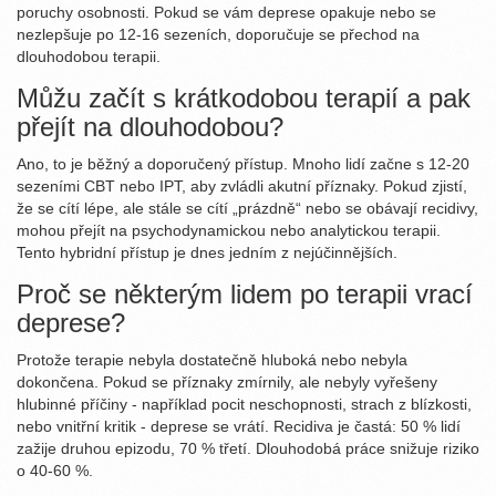
poruchy osobnosti. Pokud se vám deprese opakuje nebo se
nezlepšuje po 12-16 sezeních, doporučuje se přechod na
dlouhodobou terapii.
Můžu začít s krátkodobou terapií a pak
přejít na dlouhodobou?
Ano, to je běžný a doporučený přístup. Mnoho lidí začne s 12-20
sezeními CBT nebo IPT, aby zvládli akutní příznaky. Pokud zjistí,
že se cítí lépe, ale stále se cítí „prázdně“ nebo se obávají recidivy,
mohou přejít na psychodynamickou nebo analytickou terapii.
Tento hybridní přístup je dnes jedním z nejúčinnějších.
Proč se některým lidem po terapii vrací
deprese?
Protože terapie nebyla dostatečně hluboká nebo nebyla
dokončena. Pokud se příznaky zmírnily, ale nebyly vyřešeny
hlubinné příčiny - například pocit neschopnosti, strach z blízkosti,
nebo vnitřní kritik - deprese se vrátí. Recidiva je častá: 50 % lidí
zažije druhou epizodu, 70 % třetí. Dlouhodobá práce snižuje riziko
o 40-60 %.