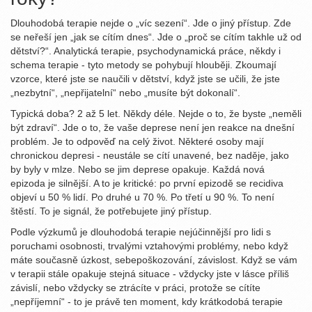
Dlouhodobá terapie nejde o „víc sezení“. Jde o jiný přístup. Zde
se neřeší jen „jak se cítím dnes“. Jde o „proč se cítím takhle už od
dětství?“. Analytická terapie, psychodynamická práce, někdy i
schema terapie - tyto metody se pohybují hlouběji. Zkoumají
vzorce, které jste se naučili v dětství, když jste se učili, že jste
„nezbytní“, „nepřijatelní“ nebo „musíte být dokonalí“.
Typická doba? 2 až 5 let. Někdy déle. Nejde o to, že byste „neměli
být zdraví“. Jde o to, že vaše deprese není jen reakce na dnešní
problém. Je to odpověď na celý život. Některé osoby mají
chronickou depresi - neustále se cítí unavené, bez naděje, jako
by byly v mlze. Nebo se jim deprese opakuje. Každá nová
epizoda je silnější. A to je kritické: po první epizodě se recidiva
objeví u 50 % lidí. Po druhé u 70 %. Po třetí u 90 %. To není
štěstí. To je signál, že potřebujete jiný přístup.
Podle výzkumů je dlouhodobá terapie nejúčinnější pro lidi s
poruchami osobnosti, trvalými vztahovými problémy, nebo když
máte současně úzkost, sebepoškozování, závislost. Když se vám
v terapii stále opakuje stejná situace - vždycky jste v lásce příliš
závislí, nebo vždycky se ztrácíte v práci, protože se cítíte
„nepříjemní“ - to je právě ten moment, kdy krátkodobá terapie