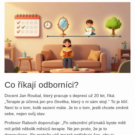
Co říkají odborníci?
Docent Jan Roubal, který pracuje s depresí už 20 let, říká:
„Terapie je účinná jen pro člověka, který o ni sám stojí.“ To je klíč.
Není to o tom, kolik sezení máte. Je to o tom, jestli chcete změnit
sebe, nejen svůj stav.
Profesor Raboch doporučuje: „Po odeznění příznaků byste měli
mít ještě několik měsíců terapie. Ne jen proto, že je to
doporučeno. Ale protože váš mozek potřebuje čas, aby si