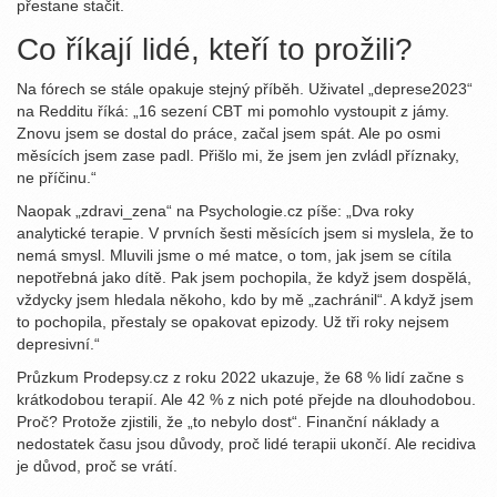
přestane stačit.
Co říkají lidé, kteří to prožili?
Na fórech se stále opakuje stejný příběh. Uživatel „deprese2023“
na Redditu říká: „16 sezení CBT mi pomohlo vystoupit z jámy.
Znovu jsem se dostal do práce, začal jsem spát. Ale po osmi
měsících jsem zase padl. Přišlo mi, že jsem jen zvládl příznaky,
ne příčinu.“
Naopak „zdravi_zena“ na Psychologie.cz píše: „Dva roky
analytické terapie. V prvních šesti měsících jsem si myslela, že to
nemá smysl. Mluvili jsme o mé matce, o tom, jak jsem se cítila
nepotřebná jako dítě. Pak jsem pochopila, že když jsem dospělá,
vždycky jsem hledala někoho, kdo by mě „zachránil“. A když jsem
to pochopila, přestaly se opakovat epizody. Už tři roky nejsem
depresivní.“
Průzkum Prodepsy.cz z roku 2022 ukazuje, že 68 % lidí začne s
krátkodobou terapií. Ale 42 % z nich poté přejde na dlouhodobou.
Proč? Protože zjistili, že „to nebylo dost“. Finanční náklady a
nedostatek času jsou důvody, proč lidé terapii ukončí. Ale recidiva
je důvod, proč se vrátí.