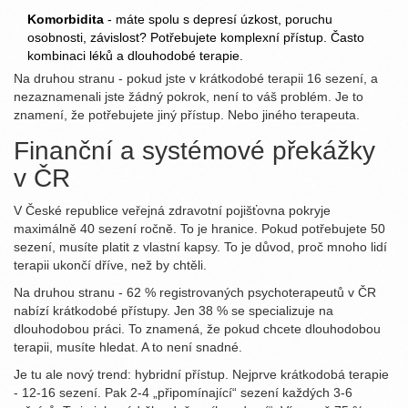
Komorbidita
- máte spolu s depresí úzkost, poruchu
osobnosti, závislost? Potřebujete komplexní přístup. Často
kombinaci léků a dlouhodobé terapie.
Na druhou stranu - pokud jste v krátkodobé terapii 16 sezení, a
nezaznamenali jste žádný pokrok, není to váš problém. Je to
znamení, že potřebujete jiný přístup. Nebo jiného terapeuta.
Finanční a systémové překážky
v ČR
V České republice veřejná zdravotní pojišťovna pokryje
maximálně 40 sezení ročně. To je hranice. Pokud potřebujete 50
sezení, musíte platit z vlastní kapsy. To je důvod, proč mnoho lidí
terapii ukončí dříve, než by chtěli.
Na druhou stranu - 62 % registrovaných psychoterapeutů v ČR
nabízí krátkodobé přístupy. Jen 38 % se specializuje na
dlouhodobou práci. To znamená, že pokud chcete dlouhodobou
terapii, musíte hledat. A to není snadné.
Je tu ale nový trend: hybridní přístup. Nejprve krátkodobá terapie
- 12-16 sezení. Pak 2-4 „připomínající“ sezení každých 3-6