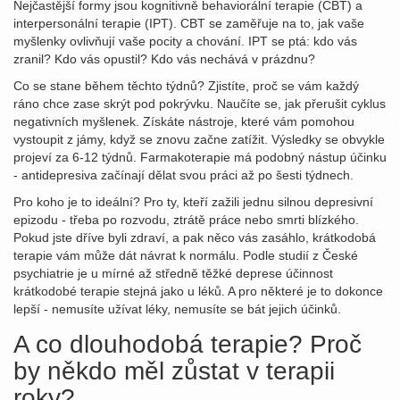
Nejčastější formy jsou kognitivně behaviorální terapie (CBT) a
interpersonální terapie (IPT). CBT se zaměřuje na to, jak vaše
myšlenky ovlivňují vaše pocity a chování. IPT se ptá: kdo vás
zranil? Kdo vás opustil? Kdo vás nechává v prázdnu?
Co se stane během těchto týdnů? Zjistíte, proč se vám každý
ráno chce zase skrýt pod pokrývku. Naučíte se, jak přerušit cyklus
negativních myšlenek. Získáte nástroje, které vám pomohou
vystoupit z jámy, když se znovu začne zatížit. Výsledky se obvykle
projeví za 6-12 týdnů. Farmakoterapie má podobný nástup účinku
- antidepresiva začínají dělat svou práci až po šesti týdnech.
Pro koho je to ideální? Pro ty, kteří zažili jednu silnou depresivní
epizodu - třeba po rozvodu, ztrátě práce nebo smrti blízkého.
Pokud jste dříve byli zdraví, a pak něco vás zasáhlo, krátkodobá
terapie vám může dát návrat k normálu. Podle studií z České
psychiatrie je u mírné až středně těžké deprese účinnost
krátkodobé terapie stejná jako u léků. A pro některé je to dokonce
lepší - nemusíte užívat léky, nemusíte se bát jejich účinků.
A co dlouhodobá terapie? Proč
by někdo měl zůstat v terapii
roky?