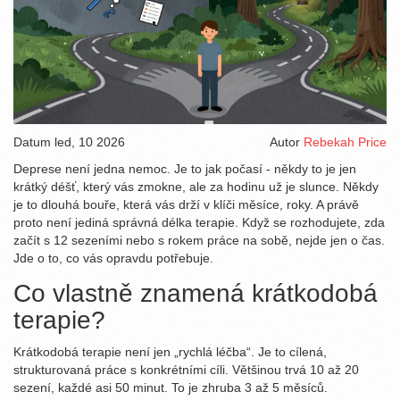
Datum
led, 10 2026
Autor
Rebekah Price
Deprese není jedna nemoc. Je to jak počasí - někdy to je jen
krátký déšť, který vás zmokne, ale za hodinu už je slunce. Někdy
je to dlouhá bouře, která vás drží v klíči měsíce, roky. A právě
proto není jediná správná délka terapie. Když se rozhodujete, zda
začít s 12 sezeními nebo s rokem práce na sobě, nejde jen o čas.
Jde o to, co vás opravdu potřebuje.
Co vlastně znamená krátkodobá
terapie?
Krátkodobá terapie není jen „rychlá léčba“. Je to cílená,
strukturovaná práce s konkrétními cíli. Většinou trvá 10 až 20
sezení, každé asi 50 minut. To je zhruba 3 až 5 měsíců.