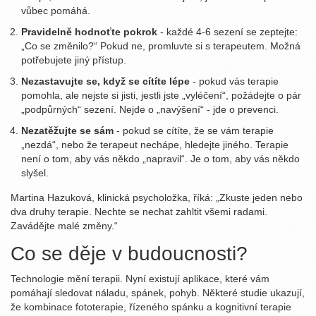
vůbec pomáhá.
Pravidelně hodnoťte pokrok
- každé 4-6 sezení se zeptejte:
„Co se změnilo?“ Pokud ne, promluvte si s terapeutem. Možná
potřebujete jiný přístup.
Nezastavujte se, když se cítíte lépe
- pokud vás terapie
pomohla, ale nejste si jisti, jestli jste „vyléčení“, požádejte o pár
„podpůrných“ sezení. Nejde o „navýšení“ - jde o prevenci.
Nezatěžujte se sám
- pokud se cítíte, že se vám terapie
„nezdá“, nebo že terapeut nechápe, hledejte jiného. Terapie
není o tom, aby vás někdo „napravil“. Je o tom, aby vás někdo
slyšel.
Martina Hazuková, klinická psycholožka, říká: „Zkuste jeden nebo
dva druhy terapie. Nechte se nechat zahltit všemi radami.
Zavádějte malé změny.“
Co se děje v budoucnosti?
Technologie mění terapii. Nyní existují aplikace, které vám
pomáhají sledovat náladu, spánek, pohyb. Některé studie ukazují,
že kombinace fototerapie, řízeného spánku a kognitivní terapie