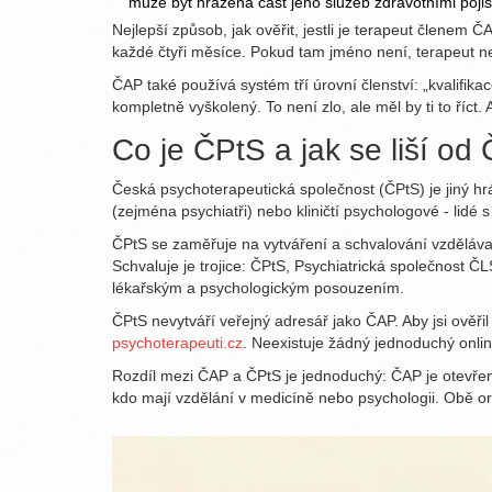
může být hrazena část jeho služeb zdravotními pojišť
Nejlepší způsob, jak ověřit, jestli je terapeut členem ČAP,
každé čtyři měsíce. Pokud tam jméno není, terapeut n
ČAP také používá systém tří úrovní členství: „kvalifikac
kompletně vyškolený. To není zlo, ale měl by ti to říct. 
Co je ČPtS a jak se liší od
Česká psychoterapeutická společnost (ČPtS) je jiný hrá
(zejména psychiatři) nebo kliničtí psychologové - lid
ČPtS se zaměřuje na vytváření a schvalování vzdělávac
Schvaluje je trojice: ČPtS, Psychiatrická společnost 
lékařským a psychologickým posouzením.
ČPtS nevytváří veřejný adresář jako ČAP. Aby jsi ověřil
psychoterapeuti.cz
. Neexistuje žádný jednoduchý onlin
Rozdíl mezi ČAP a ČPtS je jednoduchý: ČAP je otevřená p
kdo mají vzdělání v medicíně nebo psychologii. Obě org