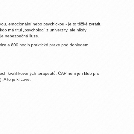
ou, emocionální nebo psychickou - je to těžké zvrátit.
kdo má titul „psycholog“ z univerzity, ale nikdy
 je nebezpečná iluze.
ize a 800 hodin praktické praxe pod dohledem
ech kvalifikovaných terapeutů. ČAP není jen klub pro
. A to je klíčové.