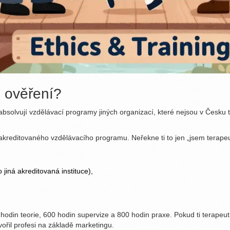
o ověření?
solvují vzdělávací programy jiných organizací, které nejsou v Česku ta
í akreditovaného vzdělávacího programu. Neřekne ti to jen „jsem terapeu
jiná akreditovaná instituce),
din teorie, 600 hodin supervize a 800 hodin praxe. Pokud ti terapeu
vořil profesi na základě marketingu.