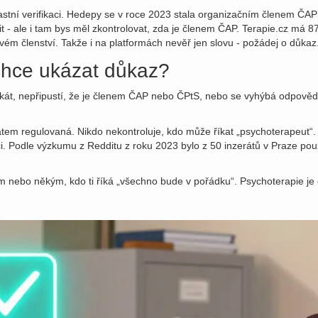
astní verifikaci. Hedepy se v roce 2023 stala organizačním členem ČAP a
- ale i tam bys měl zkontrolovat, zda je členem ČAP. Terapie.cz má 87 
svém členství. Takže i na platformách nevěř jen slovu - požádej o důkaz
chce ukázat důkaz?
ifikát, nepřipustí, že je členem ČAP nebo ČPtS, nebo se vyhýbá odpově
tem regulovaná. Nikdo nekontroluje, kdo může říkat „psychoterapeut“. A 
fikaci. Podle výzkumu z Redditu z roku 2023 bylo z 50 inzerátů v Praz
 nebo někým, kdo ti říká „všechno bude v pořádku“. Psychoterapie je