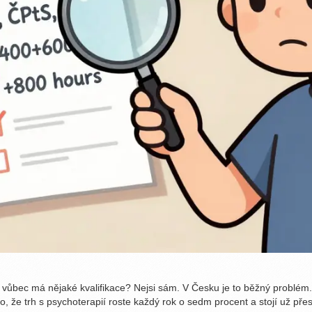
eut vůbec má nějaké kvalifikace? Nejsi sám. V Česku je to běžný problém
řesto, že trh s psychoterapií roste každý rok o sedm procent a stojí už př