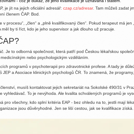
ovnami - což je důkaz, že jeho kvalifikace je uznávaná i státem.
 je jít na jejich oficiální adresář:
czap.cz/adresar
. Tam můžeš zadat jm
ení členem ČAP. Bod.
e v procesu“, „člen“ a „plně kvalifikovaný člen“. Pokud terapeut má jen 
A měl by ti říct, kdo je jeho supervisor a jak dlouho už pracuje.
 ČAP?
č. Je to odborná společnost, která patří pod Českou lékařskou společno
é s medicínským nebo psychologickým vzděláním.
ích programů v psychoterapii pro zdravotnické profese. A tady je důle
ČLS JEP a Asociace klinických psychologů ČR. To znamená, že programy, 
 členství, musíš kontaktovat jejich sekretariát na Sokolské 490/31 v Pr
e vyhledávač. To je nevýhoda. Ale kvalita schválených programů je vys
ro všechny, kdo splní kritéria EAP - bez ohledu na to, jestli mají léka
anizace jsou důvěryhodné. Jen se liší cestou, jak se kvalifikace získá.