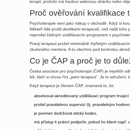
terapii, protože má hezkou webovou stránku nebo nějaký
Proč ověřování kvalifikace
Psychoterapie není jako nákup v obchodě. Když si koupí
Někteří lidé prošli desítkami terapeutů, než našli toho 
neprošel žádným vzdělávacím programem v psychoterapii
Pravý terapeut prošel minimálně čtyřletým vzdělávac
zkušeného mentora. A to všechno pod kontrolou akredit
Co je ČAP a proč je to důle
Česká asociace pro psychoterapii (ČAP) je největší od
lidi, kteří si chcou říct „jsem terapeut“. Je to sdružení
Když terapeut je členem ČAP, znamená to, že:
absolvoval akreditovaný vzdělávací program trvající 
prošel pravidelnou supervizí (tj. pravidelným hodn
je povinen dodržovat etický kodex,
má přístup k právní podpoře, pokud ho klient např.