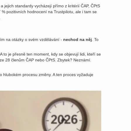
 jejich standardy vycházejí přímo z kritérií ČAP, ČPtS
% pozitivních hodnocení na Trustpilotu, ale i tam se
.
dím na otázky o svém vzdělávání -
nechod na něj
. To
to je přesně ten moment, kdy se objevují lidi, kteří se
e pouze 28 členům ČAP nebo ČPtS. Zbytek? Neznámí.
 o hlubokém procesu změny. A ten proces vyžaduje