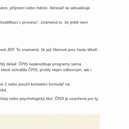
éno, příjmení nebo město. Adresář se aktualizuje
„kvalifikaci v procesu“, znamená to, že ještě není
st JEP. To znamená, že její členové jsou často lékaři
žitý detail: ČPtS neakredituje programy sama.
které schválila ČPtS, prošly nejen odborným, ale i
aze 2 nebo použít kontaktní formulář na
oká.
řský nebo psychologický titul. ČPtS je uzavřená pro ty,