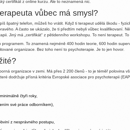
 certifikát z online kurzu. Ale to neznamená nic.
 terapeuta vůbec má smysl?
š špatný telefon, můžeš ho vrátit. Když ti terapeut udělá škodu - fyzick
pravého. A často se ukázalo, že ti předtím nebyli vůbec kvalifikovaní. Ně
. Jiný má „certifikát“ z pětidenního workshopu. To není terapeut. To
ím programem. To znamená nejméně 400 hodin teorie, 600 hodin superv
ované organizace. Bez toho není to psychoterapie. Je to jen hovor.
žité?
borná organizace v zemi. Má přes 2 200 členů - to je téměř polovina vš
, které dodržuje přísná kritéria Evropské asociace pro psychoterapii (EAP)
minimálně čtyři roky,
ocením své práce odborníkem),
 obviní z nesprávného postupu,