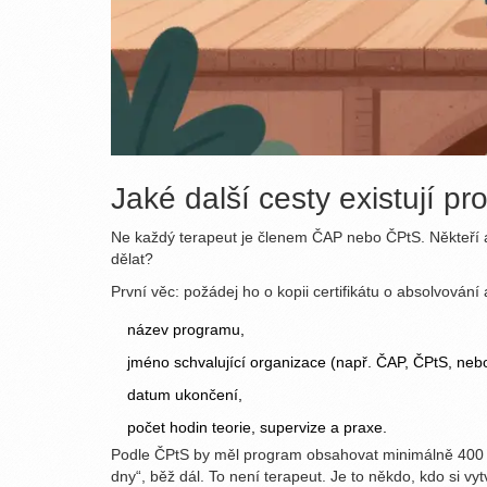
Jaké další cesty existují pr
Ne každý terapeut je členem ČAP nebo ČPtS. Někteří ab
dělat?
První věc: požádej ho o kopii certifikátu o absolvován
název programu,
jméno schvalující organizace (např. ČAP, ČPtS, nebo 
datum ukončení,
počet hodin teorie, supervize a praxe.
Podle ČPtS by měl program obsahovat minimálně 400 ho
dny“, běž dál. To není terapeut. Je to někdo, kdo si vyt