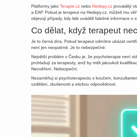
Platformy jako
Terapie.cz
nebo
Hedepy.cz
provádějí vl
a EAP. Pokud je terapeut na Hedepy.cz, můžeš mu věřit 
objevují případy, kdy lidé uváděli falešné informace o 
Co dělat, když terapeut ne
Je to černá díra. Pokud terapeut odmítne ukázat cert
není jen neopatrné. Je to nebezpečné.
Největší problém v Česku je, že psychoterapie není stá
prohlašují za terapeuty, aniž by měli jakoukoli kvali
Neověření. Nebezpeční.
Nezaměňuj si psychoterapeutu s koučem, konzultantem
vzdělání, zkušenosti a etickou odpovědnost.