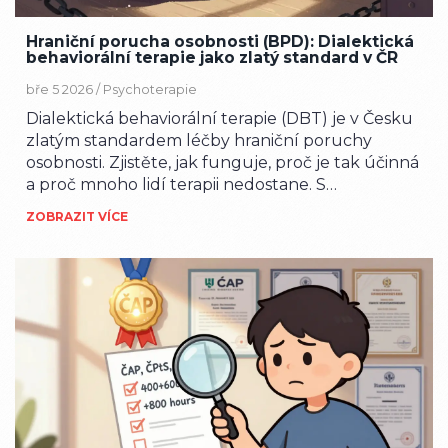
Hraniční porucha osobnosti (BPD): Dialektická
behaviorální terapie jako zlatý standard v ČR
bře 5 2026 /
Psychoterapie
Dialektická behaviorální terapie (DBT) je v Česku
zlatým standardem léčby hraniční poruchy
osobnosti. Zjistěte, jak funguje, proč je tak účinná
a proč mnoho lidí terapii nedostane. S
konkrétními čísly, příběhy a kroky pro pacienty i
ZOBRAZIT VÍCE
blízké.