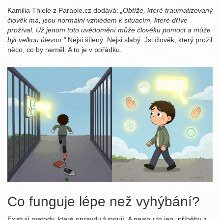
Kamilia Thiele z Paraple.cz dodává:
„Obtíže, které traumatizovaný
člověk má, jsou normální vzhledem k situacím, které dříve
prožíval. Už jenom toto uvědomění může člověku pomoct a může
být velkou úlevou.“
Nejsi šílený. Nejsi slabý. Jsi člověk, který prožil
něco, co by neměl. A to je v pořádku.
Co funguje lépe než vyhýbání?
Existují metody, které opravdu fungují. A nejsou to jen „příběhy z