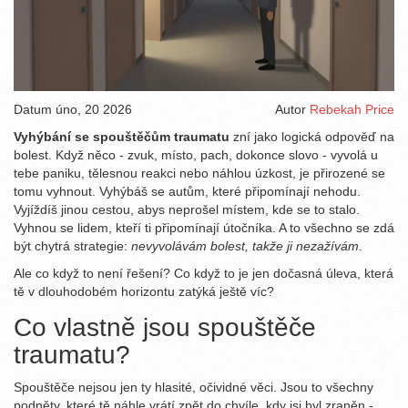
Datum
úno, 20 2026
Autor
Rebekah Price
Vyhýbání se spouštěčům traumatu
zní jako logická odpověď na
bolest. Když něco - zvuk, místo, pach, dokonce slovo - vyvolá u
tebe paniku, tělesnou reakci nebo náhlou úzkost, je přirozené se
tomu vyhnout. Vyhýbáš se autům, které připomínají nehodu.
Vyjíždíš jinou cestou, abys neprošel místem, kde se to stalo.
Vyhnou se lidem, kteří ti připomínají útočníka. A to všechno se zdá
být chytrá strategie:
nevyvolávám bolest, takže ji nezažívám.
Ale co když to není řešení? Co když to je jen dočasná úleva, která
tě v dlouhodobém horizontu zatýká ještě víc?
Co vlastně jsou spouštěče
traumatu?
Spouštěče nejsou jen ty hlasité, očividné věci. Jsou to všechny
podněty, které tě náhle vrátí zpět do chvíle, kdy jsi byl zraněn -