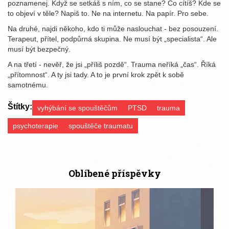
poznamenej. Když se setkáš s ním, co se stane? Co cítíš? Kde se
to objeví v těle? Napiš to. Ne na internetu. Na papír. Pro sebe.
Na druhé, najdi někoho, kdo ti může naslouchat - bez posouzení.
Terapeut, přítel, podpůrná skupina. Ne musí být „specialista“. Ale
musí být bezpečný.
A na třetí - nevěř, že jsi „příliš pozdě“. Trauma neříká „čas“. Říká
„přítomnost“. A ty jsi tady. A to je první krok zpět k sobě
samotnému.
Štítky:
vyhýbání se spouštěčům
PTSD
trauma
psychoterapie
spouštěče traumatu
Oblíbené příspěvky