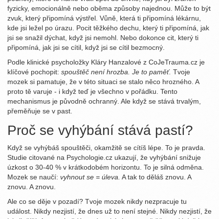
fyzicky, emocionálně nebo oběma způsoby najednou. Může to být
zvuk, který připomíná výstřel. Vůně, která ti připomíná lékárnu,
kde jsi ležel po úrazu. Pocit těžkého dechu, který ti připomíná, jak
jsi se snažil dýchat, když jsi nemohl. Nebo dokonce cit, který ti
připomíná, jak jsi se cítil, když jsi se cítil bezmocný.
Podle klinické psycholožky Kláry Hanzalové z CoJeTrauma.cz je
klíčové pochopit:
spouštěč není hrozba. Je to paměť.
Tvoje
mozek si pamatuje, že v této situaci se stalo něco hrozného. A
proto tě varuje - i když teď je všechno v pořádku. Tento
mechanismus je původně ochranný. Ale když se stává trvalým,
přeměňuje se v past.
Proč se vyhýbání stává pastí?
Když se vyhýbáš spouštěči, okamžitě se cítíš lépe. To je pravda.
Studie citované na Psychologie.cz ukazují, že vyhýbání snižuje
úzkost o 30-40 % v krátkodobém horizontu. To je silná odměna.
Mozek se naučí:
vyhnout se = úleva.
A tak to děláš znovu. A
znovu. A znovu.
Ale co se děje v pozadí? Tvoje mozek nikdy nezpracuje tu
událost. Nikdy nezjistí, že dnes už to není stejné. Nikdy nezjistí, že