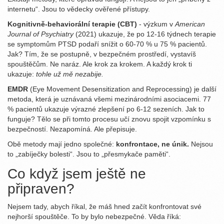
internetu“. Jsou to vědecky ověřené přístupy.
Kognitivně-behaviorální terapie (CBT)
- výzkum v
American
Journal of Psychiatry
(2021) ukazuje, že po 12-16 týdnech terapie
se symptomům PTSD podaří snížit o 60-70 % u 75 % pacientů.
Jak? Tím, že se postupně, v bezpečném prostředí, vystavíš
spouštěčům. Ne naráz. Ale krok za krokem. A každý krok ti
ukazuje:
tohle už mě nezabije.
EMDR
(Eye Movement Desensitization and Reprocessing) je další
metoda, která je uznávaná všemi mezinárodními asociacemi. 77
% pacientů ukazuje výrazné zlepšení po 6-12 sezeních. Jak to
funguje? Tělo se při tomto procesu učí znovu spojit vzpomínku s
bezpečností. Nezapomíná. Ale přepisuje.
Obě metody mají jedno společné:
konfrontace, ne únik.
Nejsou
to „zabíječky bolesti“. Jsou to „přesmykače paměti“.
Co když jsem ještě ne
připraven?
Nejsem tady, abych říkal, že máš hned začít konfrontovat své
nejhorší spouštěče. To by bylo nebezpečné. Věda říká: