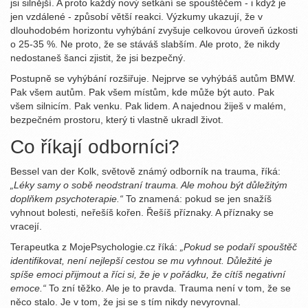
jsi silnější. A proto každý nový setkání se spouštěčem - i když je
jen vzdálené - způsobí větší reakci. Výzkumy ukazují, že v
dlouhodobém horizontu vyhýbání zvyšuje celkovou úroveň úzkosti
o 25-35 %. Ne proto, že se stáváš slabším. Ale proto, že nikdy
nedostaneš šanci zjistit, že jsi bezpečný.
Postupně se vyhýbání rozšiřuje. Nejprve se vyhýbáš autům BMW.
Pak všem autům. Pak všem místům, kde může být auto. Pak
všem silnicím. Pak venku. Pak lidem. A najednou žiješ v malém,
bezpečném prostoru, který ti vlastně ukradl život.
Co říkají odborníci?
Bessel van der Kolk, světově známý odborník na trauma, říká:
„Léky samy o sobě neodstraní trauma. Ale mohou být důležitým
doplňkem psychoterapie.“
To znamená: pokud se jen snažíš
vyhnout bolesti, neřešíš kořen. Řešíš příznaky. A příznaky se
vracejí.
Terapeutka z MojePsychologie.cz říká:
„Pokud se podaří spouštěč
identifikovat, není nejlepší cestou se mu vyhnout. Důležité je
spíše emoci přijmout a říci si, že je v pořádku, že cítíš negativní
emoce.“
To zní těžko. Ale je to pravda. Trauma není v tom, že se
něco stalo. Je v tom, že jsi se s tím nikdy nevyrovnal.