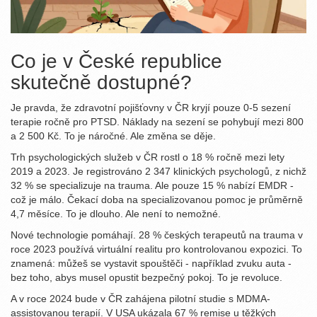
Co je v České republice
skutečně dostupné?
Je pravda, že zdravotní pojišťovny v ČR kryjí pouze 0-5 sezení
terapie ročně pro PTSD. Náklady na sezení se pohybují mezi 800
a 2 500 Kč. To je náročné. Ale změna se děje.
Trh psychologických služeb v ČR rostl o 18 % ročně mezi lety
2019 a 2023. Je registrováno 2 347 klinických psychologů, z nichž
32 % se specializuje na trauma. Ale pouze 15 % nabízí EMDR -
což je málo. Čekací doba na specializovanou pomoc je průměrně
4,7 měsíce. To je dlouho. Ale není to nemožné.
Nové technologie pomáhají. 28 % českých terapeutů na trauma v
roce 2023 používá virtuální realitu pro kontrolovanou expozici. To
znamená: můžeš se vystavit spouštěči - například zvuku auta -
bez toho, abys musel opustit bezpečný pokoj. To je revoluce.
A v roce 2024 bude v ČR zahájena pilotní studie s MDMA-
assistovanou terapií. V USA ukázala 67 % remise u těžkých