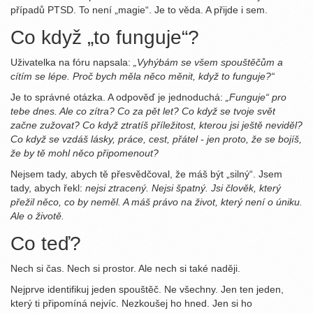
případů PTSD. To není „magie“. Je to věda. A přijde i sem.
Co když „to funguje“?
Uživatelka na fóru napsala:
„Vyhýbám se všem spouštěčům a
cítím se lépe. Proč bych měla něco měnit, když to funguje?“
Je to správné otázka. A odpověď je jednoduchá:
„Funguje“ pro
tebe dnes. Ale co zítra? Co za pět let? Co když se tvoje svět
začne zužovat? Co když ztratíš příležitost, kterou jsi ještě neviděl?
Co když se vzdáš lásky, práce, cest, přátel - jen proto, že se bojíš,
že by tě mohl něco připomenout?
Nejsem tady, abych tě přesvědčoval, že máš být „silný“. Jsem
tady, abych řekl:
nejsi ztracený. Nejsi špatný. Jsi člověk, který
přežil něco, co by neměl. A máš právo na život, který není o úniku.
Ale o životě.
Co teď?
Nech si čas. Nech si prostor. Ale nech si také naději.
Nejprve identifikuj jeden spouštěč. Ne všechny. Jen ten jeden,
který ti připomíná nejvíc. Nezkoušej ho hned. Jen si ho