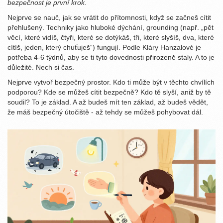
bezpečnost je první krok.
Nejprve se nauč, jak se vrátit do přítomnosti, když se začneš cítit
přehlušený. Techniky jako hluboké dýchání, grounding (např. „pět
věcí, které vidíš, čtyři, které se dotýkáš, tři, které slyšíš, dva, které
cítíš, jeden, který chuťuješ“) fungují. Podle Kláry Hanzalové je
potřeba 4-6 týdnů, aby se ti tyto dovednosti přirozeně staly. A to je
důležité. Nech si čas.
Nejprve vytvoř bezpečný prostor. Kdo ti může být v těchto chvílích
podporou? Kde se můžeš cítit bezpečně? Kdo tě slyší, aniž by tě
soudil? To je základ. A až budeš mít ten základ, až budeš vědět,
že máš bezpečný útočiště - až tehdy se můžeš pohybovat dál.