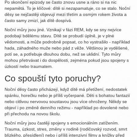
Po skončení epizody se často znovu usne a ráno si na nic
nepamětá. To je klíčové: dítě si
nezapamatuje
, co se stalo. Noční
děsy se nejčastěji objevují mezi třetím a osmým rokem života a
často samy zmizí, jak dítě dospívá.
Noční můry jsou jiné. Vznikají v fázi REM, kdy se sny nejvíce
podobají bdělému stavu. Dítě se probudí úplně, je v plné
vědomosti, a může podrobně popsat, co ho vystrašilo - například
hada, záhadného muže nebo pád z věže. Většinou je vyděšené,
potí se, a potřebuje dlouhou dobu, než se uklidní. Tyto můry
mohou přetrvávat i do dospělosti, zejména pokud jsou spojeny s
úzkostí nebo traumatem.
Co spouští tyto poruchy?
Noční děsy často přicházejí, když dítě má přetížení, nedostatek
spánku, horečku nebo je příliš vyčerpané. Děti s bohatou fantazií
nebo citlivou nervovou soustavou jsou více ohroženy. Někdy se
objeví i po změně denního režimu - například po dovolené nebo
při přechodu na novou školu.
Noční můry jsou častěji spojeny s emocionálním zatížením.
Trauma, úzkost, stres, změny v rodině (rodičovský rozvod, smrt
blízkého, přesídlení) nebo i příliš intenzivní filmy a knížky před