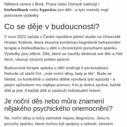
Některá centra v Brně, Praze nebo Ostravě nabízejí i
biofeedback
nebo
hypnózu
pro děti - a tyto metody mají
potvrzené výsledky.
Co se děje v budoucnosti?
V roce 2022 začala v České republice pilotní studie na Univerzitě
Hradec Králové, která zkoumá kombinaci kognitivně behaviorální
terapie a biofeedbacku u dětí s chronickými poruchami spánku.
Výsledky jsou slibné. Děti, které se naučily sledovat své tělo a řídit
dech, ukazují výrazný pokles epizod.
Budoucnost terapie spánku u dětí směřuje k personalizaci.
Nebude už stačit říct: „máš noční děsy, tady je lék“. Bude se
hledat, co konkrétně u vašeho dítěte vyvolává tyto epizody - a
jakým způsobem mu nejlépe pomoci. A to je dobrá zpráva: každé
dítě je jiné. A každé dítě si zaslouží individuální řešení.
Je noční děs nebo můra znamení
nějakého psychického onemocnění?
Ne, noční děsy a můry samotné nejsou diagnózou. Jsou to
poruchy spánku, které mohou být spojeny s úzkostí, stresem