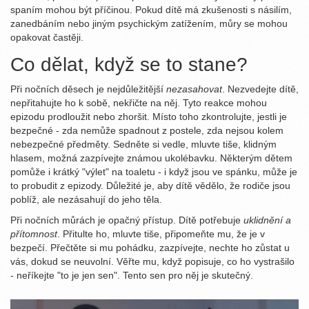
spaním mohou být příčinou. Pokud dítě má zkušenosti s násilím,
zanedbáním nebo jiným psychickým zatížením, můry se mohou
opakovat častěji.
Co dělat, když se to stane?
Při nočních děsech je nejdůležitější
nezasahovat
. Nezvedejte dítě,
nepřitahujte ho k sobě, nekřičte na něj. Tyto reakce mohou
epizodu prodloužit nebo zhoršit. Místo toho zkontrolujte, jestli je
bezpečné - zda nemůže spadnout z postele, zda nejsou kolem
nebezpečné předměty. Sedněte si vedle, mluvte tiše, klidným
hlasem, možná zazpívejte známou ukolébavku. Některým dětem
pomůže i krátký "výlet" na toaletu - i když jsou ve spánku, může je
to probudit z epizody. Důležité je, aby dítě vědělo, že rodiče jsou
poblíž, ale nezásahují do jeho těla.
Při nočních můrách je opačný přístup. Dítě potřebuje
uklidnění a
přítomnost
. Přitulte ho, mluvte tiše, připomeňte mu, že je v
bezpečí. Přečtěte si mu pohádku, zazpívejte, nechte ho zůstat u
vás, dokud se neuvolní. Věřte mu, když popisuje, co ho vystrašilo
- neříkejte "to je jen sen". Tento sen pro něj je skutečný.