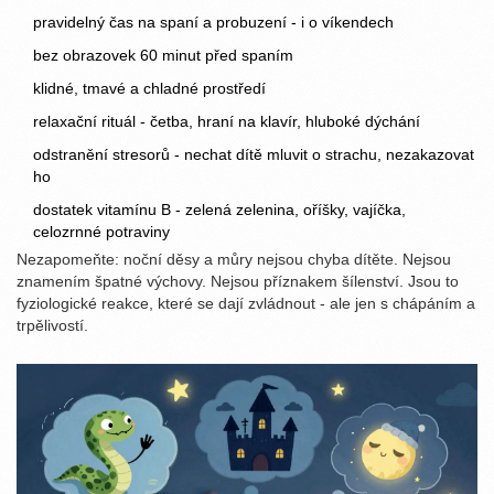
pravidelný čas na spaní a probuzení - i o víkendech
bez obrazovek 60 minut před spaním
klidné, tmavé a chladné prostředí
relaxační rituál - četba, hraní na klavír, hluboké dýchání
odstranění stresorů - nechat dítě mluvit o strachu, nezakazovat
ho
dostatek vitamínu B - zelená zelenina, oříšky, vajíčka,
celozrnné potraviny
Nezapomeňte: noční děsy a můry nejsou chyba dítěte. Nejsou
znamením špatné výchovy. Nejsou příznakem šílenství. Jsou to
fyziologické reakce, které se dají zvládnout - ale jen s chápáním a
trpělivostí.