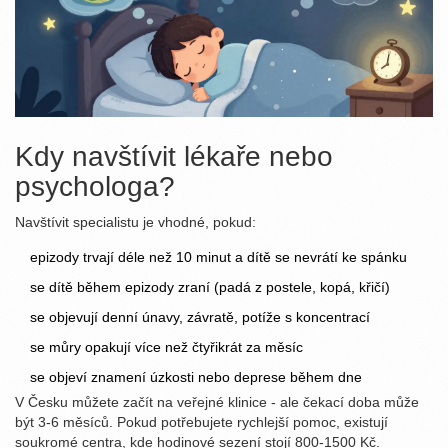
Kdy navštívit lékaře nebo
psychologa?
Navštívit specialistu je vhodné, pokud:
epizody trvají déle než 10 minut a dítě se nevrátí ke spánku
se dítě během epizody zraní (padá z postele, kopá, křičí)
se objevují denní únavy, závratě, potíže s koncentrací
se můry opakují více než čtyřikrát za měsíc
se objeví znamení úzkosti nebo deprese během dne
V Česku můžete začít na veřejné klinice - ale čekací doba může
být 3-6 měsíců. Pokud potřebujete rychlejší pomoc, existují
soukromé centra, kde hodinové sezení stojí 800-1500 Kč.