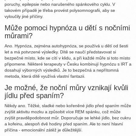
poruchy, epilepsie nebo narušeného spánkového cyklu. V
takovém případě je třeba provést polysomnografii, aby se
vyloučily jiné příčiny.
Může pomoci hypnóza u dětí s nočními
můrami?
Ano. Hypnóza, zejména autohypnóza, se používá u dětí od šesti
let a má potvrzené výsledky. Dítě se naučí představovat si
bezpečné místo, kde se cítí v klidu, a při každé můře si toto místo
připomene. Některé terapeuty v Česku kombinují hypnózu s IRT a
dosahují výborných výsledků. Je to bezpečná a nepřítomná
metoda, která dítě využívá vlastní fantazii.
Je možné, že noční můry vznikají kvůli
jídlu před spaním?
Někdy ano. Těžké, sladké nebo kořeněné jídlo před spaním může
zvýšit aktivitu mozku a způsobit více REM spánku, což může
zvýšit pravděpodobnost můr. Doporučuje se lehké jídlo, bez cukru
a kofeinu, alespoň dvě hodiny před spaním. Ale to není hlavní
příčina - emocionální zátěž je důležitější.