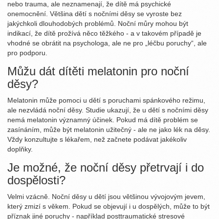
nebo trauma, ale neznamenají, že dítě má psychické
onemocnění. Většina dětí s nočními děsy se vyroste bez
jakýchkoli dlouhodobých problémů. Noční můry mohou být
indikací, že dítě prožívá něco těžkého - a v takovém případě je
vhodné se obrátit na psychologa, ale ne pro „léčbu poruchy“, ale
pro podporu.
Můžu dát dítěti melatonin pro noční
děsy?
Melatonin může pomoci u dětí s poruchami spánkového režimu,
ale nezvládá noční děsy. Studie ukazují, že u dětí s nočními děsy
nemá melatonin významný účinek. Pokud má dítě problém se
zasínáním, může být melatonin užitečný - ale ne jako lék na děsy.
Vždy konzultujte s lékařem, než začnete podávat jakékoliv
doplňky.
Je možné, že noční děsy přetrvají i do
dospělosti?
Velmi vzácně. Noční děsy u dětí jsou většinou vývojovým jevem,
který zmizí s věkem. Pokud se objevují i u dospělých, může to být
příznak jiné poruchy - například posttraumatické stresové