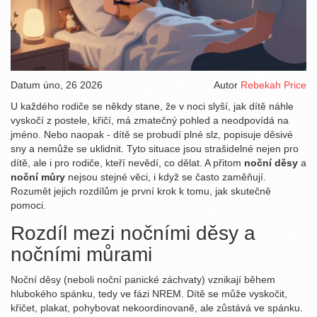
Datum
úno, 26 2026
Autor
Rebekah Price
U každého rodiče se někdy stane, že v noci slyší, jak dítě náhle
vyskočí z postele, křičí, má zmatečný pohled a neodpovídá na
jméno. Nebo naopak - dítě se probudí plné slz, popisuje děsivé
sny a nemůže se uklidnit. Tyto situace jsou strašidelné nejen pro
dítě, ale i pro rodiče, kteří nevědí, co dělat. A přitom
noční děsy
a
noční můry
nejsou stejné věci, i když se často zaměňují.
Rozumět jejich rozdílům je první krok k tomu, jak skutečně
pomoci.
Rozdíl mezi nočními děsy a
nočními můrami
Noční děsy (neboli noční panické záchvaty) vznikají během
hlubokého spánku, tedy ve fázi NREM. Dítě se může vyskočit,
křičet, plakat, pohybovat nekoordinovaně, ale zůstává ve spánku.