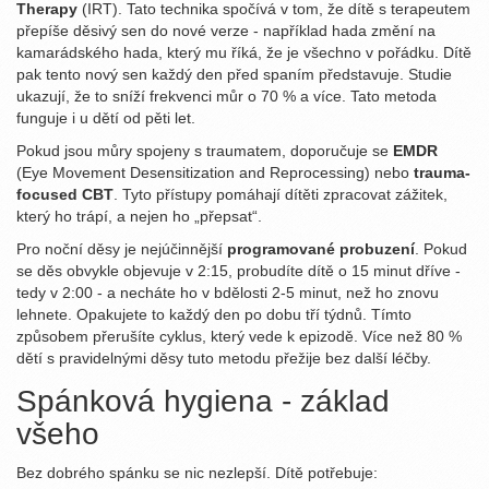
Therapy
(IRT). Tato technika spočívá v tom, že dítě s terapeutem
přepíše děsivý sen do nové verze - například hada změní na
kamarádského hada, který mu říká, že je všechno v pořádku. Dítě
pak tento nový sen každý den před spaním představuje. Studie
ukazují, že to sníží frekvenci můr o 70 % a více. Tato metoda
funguje i u dětí od pěti let.
Pokud jsou můry spojeny s traumatem, doporučuje se
EMDR
(Eye Movement Desensitization and Reprocessing) nebo
trauma-
focused CBT
. Tyto přístupy pomáhají dítěti zpracovat zážitek,
který ho trápí, a nejen ho „přepsat“.
Pro noční děsy je nejúčinnější
programované probuzení
. Pokud
se děs obvykle objevuje v 2:15, probudíte dítě o 15 minut dříve -
tedy v 2:00 - a necháte ho v bdělosti 2-5 minut, než ho znovu
lehnete. Opakujete to každý den po dobu tří týdnů. Tímto
způsobem přerušíte cyklus, který vede k epizodě. Více než 80 %
dětí s pravidelnými děsy tuto metodu přežije bez další léčby.
Spánková hygiena - základ
všeho
Bez dobrého spánku se nic nezlepší. Dítě potřebuje: