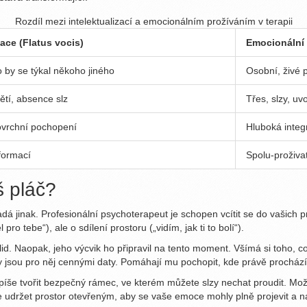
Rozdíl mezi intelektualizací a emocionálním prožíváním v terapii
zace (Flatus vocis)
Emocionální 
o by se týkal někoho jiného
Osobní, živé 
ětí, absence slz
Třes, slzy, u
vrchní pochopení
Hluboká integ
formací
Spolu-proživa
š pláč?
adá jinak. Profesionální
psychoterapeut
je schopen vcítit se do vašich 
pro tebe“), ale o sdílení prostoru („vidím, jak ti to bolí“).
lid. Naopak, jeho výcvik ho připravil na tento moment. Všímá si toho, 
ly jsou pro něj cennými daty. Pomáhají mu pochopit, kde právě procház
píše tvořit bezpečný rámec, ve kterém můžete slzy nechat proudit. Mo
e udržet prostor otevřeným, aby se vaše emoce mohly plně projevit a 