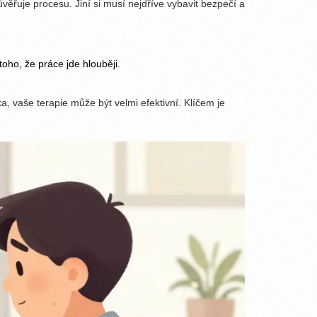
ěřuje procesu. Jiní si musí nejdříve vybavit bezpečí a
ho, že práce jde hlouběji.
ka, vaše terapie může být velmi efektivní. Klíčem je