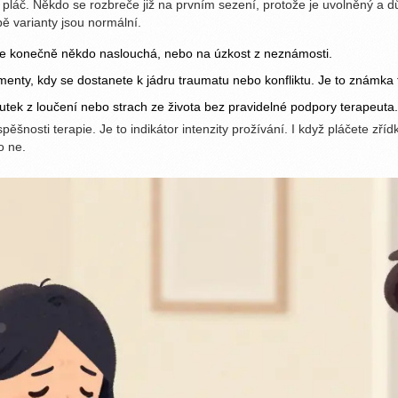
č. Někdo se rozbreče již na prvním sezení, protože je uvolněný a dův
bě varianty jsou normální.
že konečně někdo naslouchá, nebo na úzkost z neznámosti.
ty, kdy se dostanete k jádru traumatu nebo konfliktu. Je to známka to
tek z loučení nebo strach ze života bez pravidelné podpory terapeuta.
ěšnosti terapie. Je to indikátor intenzity prožívání. I když pláčete zříd
o ne.