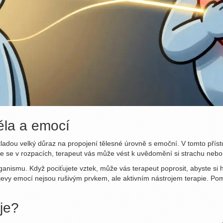
těla a emocí
kladou velký důraz na propojení tělesné úrovně s emoční.
V tomto přístu
 se v rozpacích, terapeut vás může vést k uvědomění si strachu nebo s
ganismu. Když pociťujete vztek, může vás terapeut poprosit, abyste si h
rojevy emocí nejsou rušivým prvkem, ale aktivním nástrojem terapie. Pom
uje?