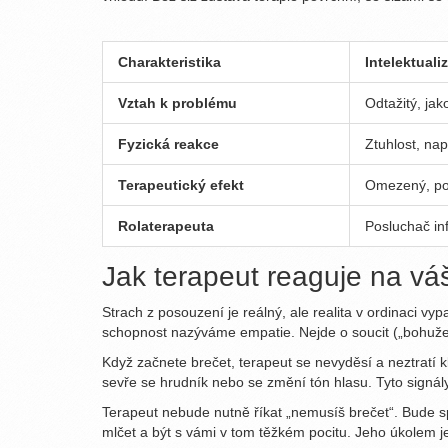
Charakteristika
Intelektuali
Vztah k problému
Odtažitý, jak
Fyzická reakce
Ztuhlost, nap
Terapeutický efekt
Omezený, po
Rolaterapeuta
Posluchač in
Jak terapeut reaguje na vá
Strach z posouzení je reálný, ale realita v ordinaci vyp
schopnost nazýváme empatie.
Nejde o soucit („bohužel 
Když začnete brečet, terapeut se nevyděsí a neztratí k
sevře se hrudník nebo se změní tón hlasu. Tyto signá
Terapeut nebude nutně říkat „nemusíš brečet“. Bude s
mlčet a být s vámi v tom těžkém pocitu. Jeho úkolem j