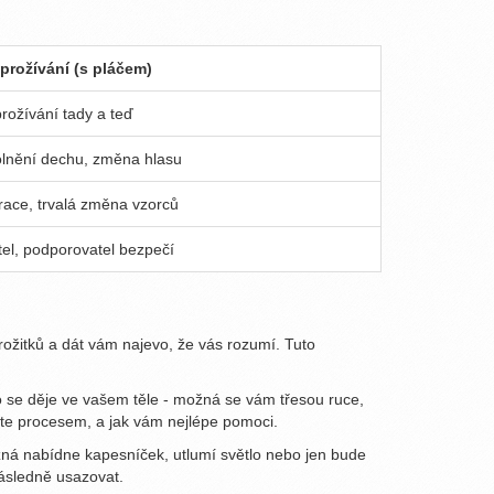
prožívání (s pláčem)
prožívání tady a teď
volnění dechu, změna hlasu
race, trvalá změna vzorců
tel, podporovatel bezpečí
prožitků a dát vám najevo, že vás rozumí. Tuto
co se děje ve vašem těle - možná se vám třesou ruce,
íte procesem, a jak vám nejlépe pomoci.
žná nabídne kapesníček, utlumí světlo nebo jen bude
následně usazovat.