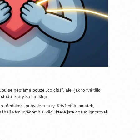
pu se neptáme pouze „co cítíš“, ale „jak to tvé tělo
tudu, který za tím stojí.
o představili pohyblem ruky. Když cítíte smutek,
áhají vám uvědomit si věci, které jste dosud ignorovali