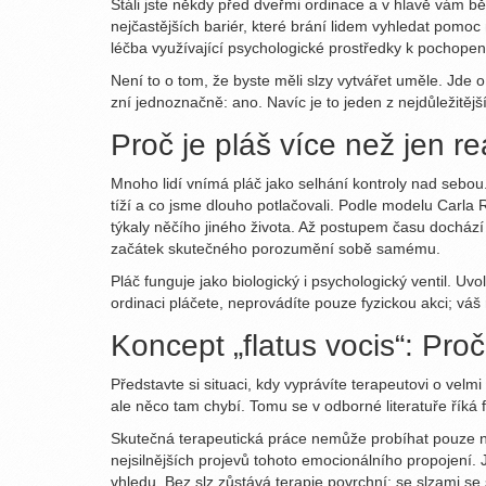
Stáli jste někdy před dveřmi ordinace a v hlavě vám 
nejčastějších bariér, které brání lidem vyhledat pomoc 
léčba využívající psychologické prostředky k pochopen
Není to o tom, že byste měli slzy vytvářet uměle. Jde o 
zní jednoznačně: ano. Navíc je to jeden z nejdůležitějš
Proč je pláš více než jen r
Mnoho lidí vnímá pláč jako selhání kontroly nad sebou
tíží a co jsme dlouho potlačovali. Podle modelu
Carla 
týkaly něčího jiného života.
Až postupem času dochází k
začátek skutečného porozumění sobě samému.
Pláč funguje jako biologický i psychologický ventil.
ordinaci pláčete, neprovádíte pouze fyzickou akci; váš
Koncept „flatus vocis“: Pro
Představte si situaci, kdy vyprávíte terapeutovi o velm
ale něco tam chybí. Tomu se v odborné literatuře říká
Skutečná terapeutická práce nemůže probíhat pouze na
nejsilnějších projevů tohoto emocionálního propojení.
vhledu. Bez slz zůstává terapie povrchní; se slzami se 