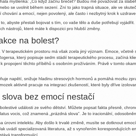
běhala myšlenka: „Co když začnu brečet? Budou mě považovat za slabéh
nebo se uvolnit během sezení. Zní to jako trapná situace, ale ve skuteč
í chování a emocí, nejen povolený, ale často i nezbytný krok k uzdrave
to, abyste přestali bojovat s tím, co vaše tělo a duše potřebují vyjádři
ích nástrojů, které máte k dispozici pro hlubší změny.
eakce na bolest?
. V terapeutickém prostoru má však zcela jiný význam. Emoce, včetně sl
Rogersa
, který popisuje sedm stádií terapeutického procesu, začíná kli
 propojení těchto příběhů s osobním prožíváním. Právě v tomto okamži
 Uvolňuje napětí, snižuje hladinu stresových hormonů a pomáhá mozku z
 mozek aktivně pracuje na integraci zkušeností, které byly dříve izolov
č slova bez emocí nestačí
i bolestivé události ze svého dětství. Můžete popsat fakta přesně, chro
flatus vocis
, což znamená „prázdná slova“.
Je to iracionální, odosobně
 úrovni intelektu. Aby došlo k trvalé změně, musíte se dotknout emocí
 Jak uvádí specializovaná literatura, až s vynořením korespondujících
stává transformující.