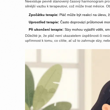
Neexistuje pevně stanovený časový harmonogram pro plá
silnější vazbu k terapeutovi, což může trvat měsíce. O
Zpočátku terapie:
Pláč může být reakcí na úlevu, 
Uprostřed terapie:
Často doprovází průlomové momen
Při ukončení terapie:
Slzy mohou vyjádřit vděk, smu
Důležité je, že pláč není ukazatelem úspěšnosti či neúsp
upřímnost k tomu, co cítíte, ať už to zahrnuje slzy, neb