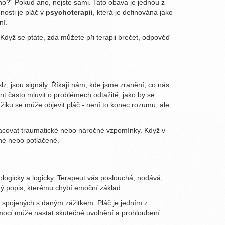
o?“ Pokud ano, nejste sami. Tato obava je jednou z
nosti je pláč v
psychoterapii
, která je definována jako
ní.
t. Když se ptáte, zda můžete při terapii brečet, odpověď
z, jsou signály. Říkají nám, kde jsme zranění, co nás
ent často mluvit o problémech odtažitě, jako by se
ku se může objevit pláč - není to konec rozumu, ale
pracovat traumatické nebo náročné vzpomínky. Když v
ané nebo potlačené.
nologicky a logicky. Terapeut vás poslouchá, nodává,
ný popis, kterému chybí emoční základ.
 spojených s daným zážitkem. Pláč je jedním z
 emocí může nastat skutečné uvolnění a prohloubení