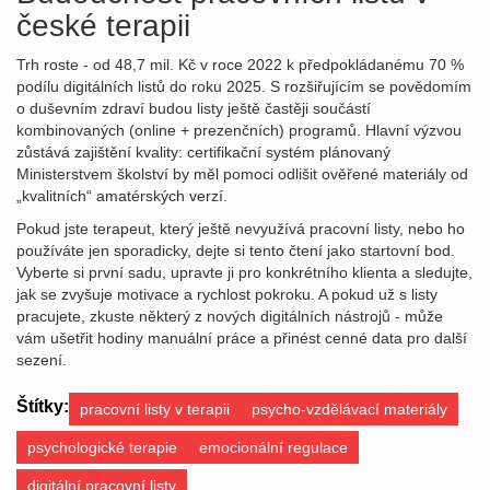
české terapii
Trh roste - od 48,7 mil. Kč v roce 2022 k předpokládanému 70 %
podílu digitálních listů do roku 2025. S rozšiřujícím se povědomím
o duševním zdraví budou listy ještě častěji součástí
kombinovaných (online + prezenčních) programů. Hlavní výzvou
zůstává zajištění kvality: certifikační systém plánovaný
Ministerstvem školství by měl pomoci odlišit ověřené materiály od
„kvalitních“ amatérských verzí.
Pokud jste terapeut, který ještě nevyužívá pracovní listy, nebo ho
používáte jen sporadicky, dejte si tento čtení jako startovní bod.
Vyberte si první sadu, upravte ji pro konkrétního klienta a sledujte,
jak se zvyšuje motivace a rychlost pokroku. A pokud už s listy
pracujete, zkuste některý z nových digitálních nástrojů - může
vám ušetřit hodiny manuální práce a přinést cenné data pro další
sezení.
Štítky:
pracovní listy v terapii
psycho‑vzdělávací materiály
psychologické terapie
emocionální regulace
digitální pracovní listy