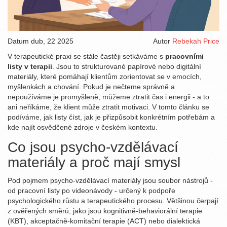
Datum
dub, 22 2025
Autor
Rebekah Price
V terapeutické praxi se stále častěji setkáváme s
pracovními
listy v terapii
. Jsou to strukturované papírové nebo digitální
materiály, které pomáhají klientům zorientovat se v emocích,
myšlenkách a chování. Pokud je nečteme správně a
nepoužíváme je promyšleně, můžeme ztratit čas i energii - a to
ani neříkáme, že klient může ztratit motivaci. V tomto článku se
podíváme, jak listy číst, jak je přizpůsobit konkrétním potřebám a
kde najít osvědčené zdroje v českém kontextu.
Co jsou psycho‑vzdělávací
materiály a proč mají smysl
Pod pojmem
psycho‑vzdělávací materiály
jsou
soubor nástrojů -
od pracovní listy po videonávody - určený k podpoře
psychologického růstu a terapeutického procesu. Většinou čerpají
z ověřených směrů, jako jsou kognitivně‑behaviorální terapie
(KBT), akceptačně‑komitační terapie (ACT) nebo dialektická