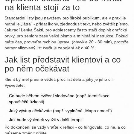
na klienta stojí za to
Standardní listy jsou navrženy pro široké publikum, ale v praxi je
nutné je „játra“ - přidat ikony, zjednodušit text, nebo zvětšit písmo.
Jak radí Lenka Šakti, pro adolescenty často stačí doplnit grafické
prvky, pro seniory zase velké písmo a minimální instrukce. Pokud
máte čas, proveďte rychlou úpravu (obvykle 20 - 30 min), protože
personalizovaný list zvyšuje zapojení až o 40 %.
Jak list představit klientovi a co
po něm očekávat
Klient by měl přesně vědět, proč list dělá a jaký je jeho cíl.
Vysvětlete:
Co bude během cvičení sledováno (např. identifikace
spouštěčů úzkosti)
Jaký výstup očekáváte (např. vyplněná „Mapa emocí“)
Jak bude výsledek využit v další terapii
Po dokončení se vždy vraťte k reflexi - co fungovalo, co ne, a co
můžeme změnit příště.