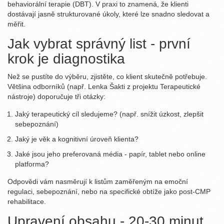
behaviorální terapie (DBT).
V praxi to znamená, že klienti
dostávají jasně strukturované úkoly, které lze snadno sledovat a
měřit.
Jak vybrat správný list - první
krok je diagnostika
Než se pustíte do výběru, zjistěte, co klient skutečně potřebuje.
Většina odborníků (např. Lenka Šakti z projektu Terapeutické
nástroje) doporučuje tři otázky:
Jaký terapeutický cíl sledujeme? (např. snížit úzkost, zlepšit
sebepoznání)
Jaký je věk a kognitivní úroveň klienta?
Jaké jsou jeho preferovaná média - papír, tablet nebo online
platforma?
Odpovědi vám nasměrují k listům zaměřeným na emoční
regulaci, sebepoznání, nebo na specifické obtíže jako post‑CMP
rehabilitace.
Upravení obsahu - 20-30 minut