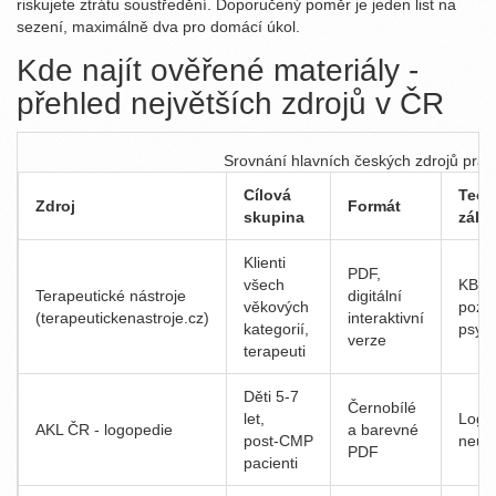
riskujete ztrátu soustředění. Doporučený poměr je jeden list na
sezení, maximálně dva pro domácí úkol.
Kde najít ověřené materiály -
přehled největších zdrojů v ČR
Srovnání hlavních českých zdrojů praco
Cílová
Teor
Zdroj
Formát
skupina
zákl
Klienti
PDF,
všech
KBT,
Terapeutické nástroje
digitální
věkových
pozit
(terapeutickenastroje.cz)
interaktivní
kategorií,
psyc
verze
terapeuti
Děti 5‑7
Černobílé
let,
Logo
AKL ČR - logopedie
a barevné
post‑CMP
neur
PDF
pacienti