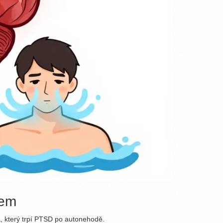
pem
a, který trpí PTSD po autonehodě.