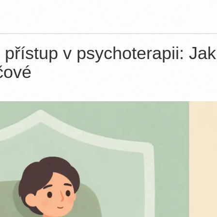
řístup v psychoterapii: Jak 
íčové