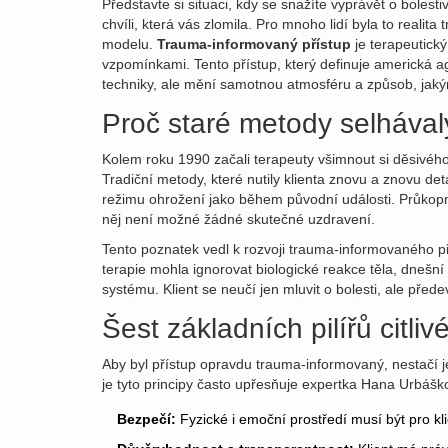
Představte si situaci, kdy se snažíte vyprávět o bolest
chvíli, která vás zlomila. Pro mnoho lidí byla to reali
modelu.
Trauma-informovaný přístup
je
terapeutick
vzpomínkami
. Tento přístup, který definuje americká
techniky, ale mění samotnou atmosféru a způsob, jakým
Proč staré metody selhával
Kolem roku 1990 začali terapeuty všimnout si děsivého 
Tradiční metody, které nutily klienta znovu a znovu d
režimu ohrožení jako během původní události. Průkop
něj není možné žádné skutečné uzdravení.
Tento poznatek vedl k rozvoji trauma-informovaného př
terapie mohla ignorovat biologické reakce těla, dnešní 
systému. Klient se neučí jen mluvit o bolesti, ale přede
Šest základních pilířů citliv
Aby byl přístup opravdu trauma-informovaný, nestačí j
je tyto principy často upřesňuje expertka Hana Urbáško
Bezpečí:
Fyzické i emoční prostředí musí být pro kl