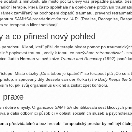
ivé události z minulosti, ale místo pocitu úlevy vás přepadne panika, tře
ta tradiční terapie, která často spoléhala na opakované prožívání traum
ý rámek zaměřený na pochopení dopadů traumatu, prevenci retraumatiz
 agentura SAMHSA prostřednictvím tzv. "4 R" (Realize, Recognize, Respo
 se terapeut a klient setkávají.
y a co přinesl nový pohled
paradoxu. Klienti, kteří přišli do terapie hledat pomoc po traumatickýc
etailně popisovat traumu, vedly k tomu, co nazýváme
retraumatizací
- st
nice Judith Herman ve své knize
Trauma and Recovery
(1992) jasně kon
ístupu. Místo otázky „Co s tebou je špatně?“ se terapeut ptá „Co se s 
přístup, inspirovaný díly Bessela van der Kolka (
The Body Keeps the S
vším to, jak svůj organismus uklidnit a získat zpět kontrolu.
é praxe
en dobré úmysly. Organizace SAMHSA identifikovala šest klíčových princ
vá a další odborníci působící v oblasti sociálních služeb a psychoterap
ienta předvídatelné a bez hrozeb. Terapeutický prostor by měl být útuln