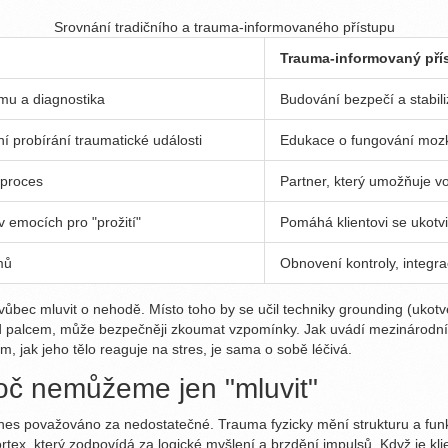
Srovnání tradičního a trauma-informovaného přístupu
Trauma-informovaný pří
ému a diagnostika
Budování bezpečí a stabi
 probírání traumatické události
Edukace o fungování mozku
 proces
Partner, který umožňuje vo
 v emocích pro "prožití"
Pomáhá klientovi se ukotvi
mů
Obnovení kontroly, integrac
ůbec mluvit o nehodě. Místo toho by se učil techniky grounding (ukotv
 pod palcem, může bezpečněji zkoumat vzpomínky. Jak uvádí mezinárod
m, jak jeho tělo reaguje na stres, je sama o sobě léčivá.
oč nemůžeme jen "mluvit"
nes považováno za nedostatečné. Trauma fyzicky mění strukturu a funk
rtex, který zodpovídá za logické myšlení a brzdění impulsů. Když je kl