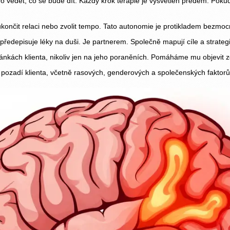
o vědět, co se bude dít. Každý krok terapie je vysvětlen předem. Pokud
končit relaci nebo zvolit tempo. Tato autonomie je protikladem bezmocn
 předepisuje léky na duši. Je partnerem. Společně mapují cíle a strateg
ánkách klienta, nikoliv jen na jeho poraněních. Pomáháme mu objevit zd
ozadí klienta, včetně rasových, genderových a společenských faktorů,