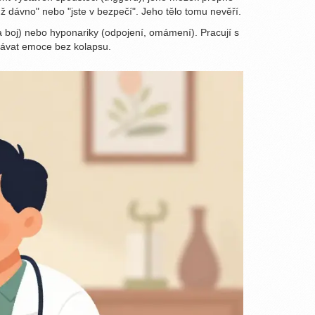
ž dávno" nebo "jste v bezpečí". Jeho tělo tomu nevěří.
a boj) nebo hyponariky (odpojení, omámení). Pracují s
ovávat emoce bez kolapsu.