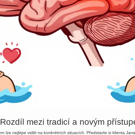
 Rozdíl mezi tradicí a novým přístu
 lze nejlépe vidět na konkrétních situacích. Představte si klienta Jan