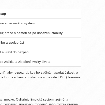
stup
lizace nervového systému
; práce s pamětí až po dosažení stability
lbu a spolupráci
t a vrátit do bezpečí
e zážitku a zlepšení kvality života
ení), aby rozpoznal, kdy ho začíná napadat úzkost, a
ní odbornice Janina Fisherová v metodě TIST (Trauma-
ci mozku. Ovlivňuje limbický systém, zejména
ient vystaven spouštěči (triggeru), jeho mozek přepne