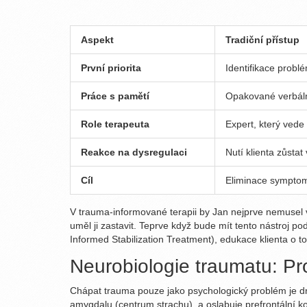
Aspekt
Tradiční přístup
První priorita
Identifikace probl
Práce s pamětí
Opakované verbální
Role terapeuta
Expert, který vede
Reakce na dysregulaci
Nutí klienta zůstat
Cíl
Eliminace sympto
V trauma-informované terapii by Jan nejprve nemusel v
uměl ji zastavit. Teprve když bude mít tento nástroj
Informed Stabilization Treatment), edukace klienta o to
Neurobiologie traumatu: Pr
Chápat trauma pouze jako psychologický problém je d
amygdalu (centrum strachu), a oslabuje prefrontální ko