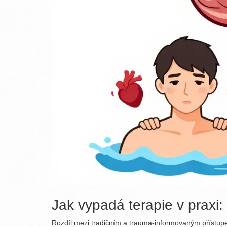
Jak vypadá terapie v praxi:
Rozdíl mezi tradičním a trauma-informovaným přístupem