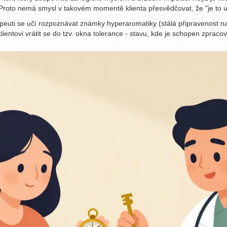
. Proto nemá smysl v takovém momentě klienta přesvědčovat, že "je to u
peuti se učí rozpoznávat známky hyperaromatiky (stálá připravenost n
ntovi vrátit se do tzv. okna tolerance - stavu, kde je schopen zprac