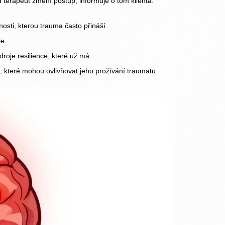
 terapeut změní postup, informuje o tom klienta.
osti, kterou trauma často přináší.
ie.
roje resilience, které už má.
 které mohou ovlivňovat jeho prožívání traumatu.