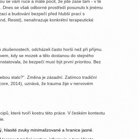
sou se vám ruce a máte pocit, že jste zase tam - v té
atu. Dnes se však odborné prostředí posunulo k jinému
aci a budování bezpečí před hlubší prací s
nd, Resist), nenahrazuje konkrétní terapeutické
h zkušenostech, odcházeli často horší než při příjmu.
avem, kdy se mozek a tělo dostanou do stejného
statovala, že bezpečí musí být první prioritou. Bez
tebou stalo?“. Změna je zásadní. Zatímco tradiční
core
, 2014), uznává, že trauma žije v nervovém
ipů, které tvoří kostru této práce. V českém kontextu
ie.
ý, hlasité zvuky minimalizované a hranice jasné.