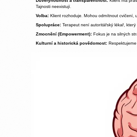
Důvěryhodnost a transparentnost:
Klient má práv
Tajnosti neexistují.
Volba:
Klient rozhoduje. Mohou odmítnout cvičení, u
Spolupráce:
Terapeut není autoritářský lékař, který
Zmocnění (Empowerment):
Fokus je na silných str
Kulturní a historická povědomost:
Respektujeme p