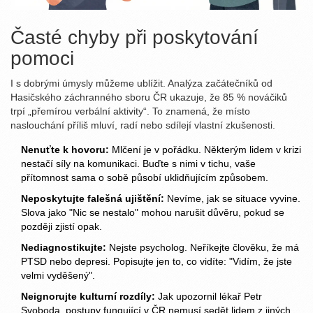
Časté chyby při poskytování
pomoci
I s dobrými úmysly můžeme ublížit. Analýza začátečníků od
Hasičského záchranného sboru ČR ukazuje, že 85 % nováčiků
trpí „přemírou verbální aktivity“. To znamená, že místo
naslouchání příliš mluví, radí nebo sdílejí vlastní zkušenosti.
Nenuťte k hovoru:
Mlčení je v pořádku. Některým lidem v krizi
nestačí síly na komunikaci. Buďte s nimi v tichu, vaše
přítomnost sama o sobě působí uklidňujícím způsobem.
Neposkytujte falešná ujištění:
Nevíme, jak se situace vyvine.
Slova jako "Nic se nestalo" mohou narušit důvěru, pokud se
později zjistí opak.
Nediagnostikujte:
Nejste psycholog. Neříkejte člověku, že má
PTSD nebo depresi. Popisujte jen to, co vidíte: "Vidím, že jste
velmi vyděšený".
Neignorujte kulturní rozdíly:
Jak upozornil lékař Petr
Svoboda, postupy fungující v ČR nemusí sedět lidem z jiných