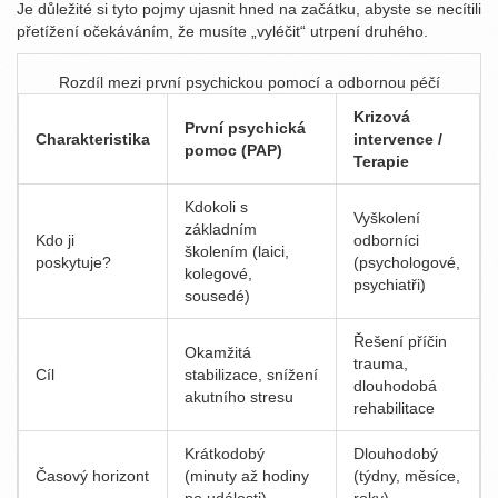
Je důležité si tyto pojmy ujasnit hned na začátku, abyste se necítili
přetížení očekáváním, že musíte „vyléčit“ utrpení druhého.
Rozdíl mezi první psychickou pomocí a odbornou péčí
Krizová
První psychická
Charakteristika
intervence /
pomoc (PAP)
Terapie
Kdokoli s
Vyškolení
základním
Kdo ji
odborníci
školením (laici,
poskytuje?
(psychologové,
kolegové,
psychiatři)
sousedé)
Řešení příčin
Okamžitá
trauma,
Cíl
stabilizace, snížení
dlouhodobá
akutního stresu
rehabilitace
Krátkodobý
Dlouhodobý
Časový horizont
(minuty až hodiny
(týdny, měsíce,