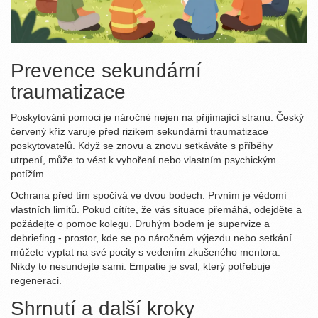
Prevence sekundární
traumatizace
Poskytování pomoci je náročné nejen na přijímající stranu. Český
červený kříz varuje před rizikem sekundární traumatizace
poskytovatelů. Když se znovu a znovu setkáváte s příběhy
utrpení, může to vést k vyhoření nebo vlastním psychickým
potížím.
Ochrana před tím spočívá ve dvou bodech. Prvním je vědomí
vlastních limitů. Pokud cítíte, že vás situace přemáhá, odejděte a
požádejte o pomoc kolegu. Druhým bodem je supervize a
debriefing - prostor, kde se po náročném výjezdu nebo setkání
můžete vyptat na své pocity s vedením zkušeného mentora.
Nikdy to nesundejte sami. Empatie je sval, který potřebuje
regeneraci.
Shrnutí a další kroky