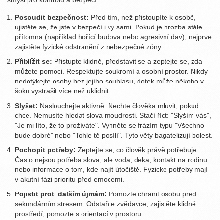
smysl pro kontrolu a bezpečí.
Posoudit bezpečnost:
Před tím, než přistoupíte k osobě,
ujistěte se, že jste v bezpečí i vy sami. Pokud je hrozba stále
přítomna (například hořící budova nebo agresivní dav), nejprve
zajistěte fyzické odstranění z nebezpečné zóny.
Přiblížit se:
Přistupte klidně, představit se a zeptejte se, zda
můžete pomoci. Respektujte soukromí a osobní prostor. Nikdy
nedotýkejte osoby bez jejího souhlasu, dotek může někoho v
šoku vystrašit více než uklidnit.
Slyšet:
Naslouchejte aktivně. Nechte člověka mluvit, pokud
chce. Nemusíte hledat slova moudrosti. Stačí říct: "Slyším vás",
"Je mi líto, že to prožíváte". Vyhněte se frázím typu "Všechno
bude dobré" nebo "Tohle tě posílí". Tyto věty bagatelizují bolest.
Pochopit potřeby:
Zeptejte se, co člověk právě potřebuje.
Často nejsou potřeba slova, ale voda, deka, kontakt na rodinu
nebo informace o tom, kde najít útočiště. Fyzické potřeby mají
v akutní fázi prioritu před emocemi.
Pojistit proti dalším újmám:
Pomozte chránit osobu před
sekundárním stresem. Odstaňte zvědavce, zajistěte klidné
prostředí, pomozte s orientací v prostoru.