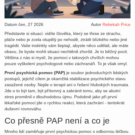
Datum
čen, 27 2026
Autor
Rebekah Price
Představte si situaci: vidíte člověka, který se třese ze strachu,
pláče nebo je zcela otupělý po nehodě, ztrátě blízkého nebo jiné
tragédii. Vaše instinkty vám šeptají, abyste něco udělali, ale máte
obavu, že byste mohli situaci nechtěně zhoršit. Je to běžný pocit.
Většina z nás si myslí, že pomoci v takových chvílích mohou
pouze vyškolení psychologové nebo záchranáři. To je však omyl.
První psychická pomoc (PAP)
je
soubor jednoduchých lidských
postupů, jejichž cílem je okamžitá stabilizace psychického stavu
zasažené osoby
. Nejde o terapii ani o řešení hlubokých traumata.
Jde o to být tam, být přítomný a zabránit tomu, aby se akutní
stres proměnil v dlouhodobou újmu. Podobně jako při první
lékařské pomoci jde o rychlou reakci, která zachrání - tentokrát
duševní rovnováhu.
Co přesně PAP není a co je
Mnoho lidí zaměňuje první psychickou pomoc s odbornou léčbou.