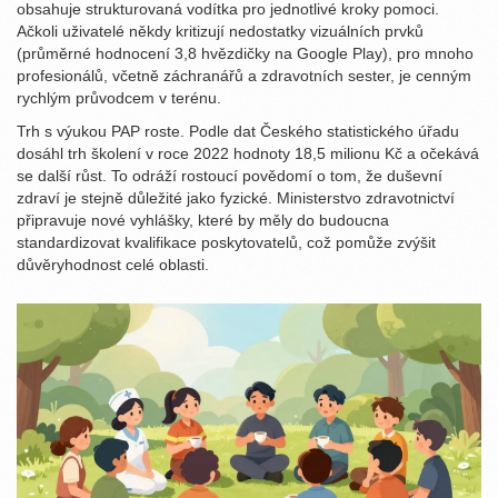
obsahuje strukturovaná vodítka pro jednotlivé kroky pomoci.
Ačkoli uživatelé někdy kritizují nedostatky vizuálních prvků
(průměrné hodnocení 3,8 hvězdičky na Google Play), pro mnoho
profesionálů, včetně záchranářů a zdravotních sester, je cenným
rychlým průvodcem v terénu.
Trh s výukou PAP roste. Podle dat Českého statistického úřadu
dosáhl trh školení v roce 2022 hodnoty 18,5 milionu Kč a očekává
se další růst. To odráží rostoucí povědomí o tom, že duševní
zdraví je stejně důležité jako fyzické. Ministerstvo zdravotnictví
připravuje nové vyhlášky, které by měly do budoucna
standardizovat kvalifikace poskytovatelů, což pomůže zvýšit
důvěryhodnost celé oblasti.