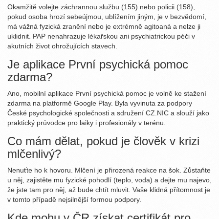
Okamžitě volejte záchrannou službu (155) nebo policii (158),
pokud osoba hrozí sebeújmou, ublížením jiným, je v bezvědomí,
má vážná fyzická zranění nebo je extrémně agitoaná a nelze ji
uklidnit. PAP nenahrazuje lékařskou ani psychiatrickou péči v
akutních život ohrožujících stavech.
Je aplikace První psychická pomoc
zdarma?
Ano, mobilní aplikace První psychická pomoc je volně ke stažení
zdarma na platformě Google Play. Byla vyvinuta za podpory
České psychologické společnosti a sdružení CZ.NIC a slouží jako
praktický průvodce pro laiky i profesionály v terénu.
Co mám dělat, pokud je člověk v krizi
mlčenlivý?
Nenuťte ho k hovoru. Mlčení je přirozená reakce na šok. Zůstaňte
u něj, zajistěte mu fyzické pohodlí (teplo, voda) a dejte mu najevo,
že jste tam pro něj, až bude chtít mluvit. Vaše klidná přítomnost je
v tomto případě nejsilnější formou podpory.
Kde mohu v ČR získat certifikát pro