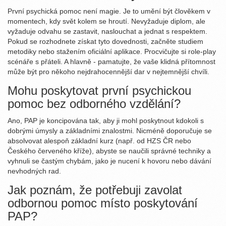
První psychická pomoc není magie. Je to umění být člověkem v
momentech, kdy svět kolem se hroutí. Nevyžaduje diplom, ale
vyžaduje odvahu se zastavit, naslouchat a jednat s respektem.
Pokud se rozhodnete získat tyto dovednosti, začněte studiem
metodiky nebo stažením oficiální aplikace. Procvičujte si role-play
scénáře s přáteli. A hlavně - pamatujte, že vaše klidná přítomnost
může být pro někoho nejdrahocennější dar v nejtemnější chvíli.
Mohu poskytovat první psychickou
pomoc bez odborného vzdělání?
Ano, PAP je koncipována tak, aby ji mohl poskytnout kdokoli s
dobrými úmysly a základními znalostmi. Nicméně doporučuje se
absolvovat alespoň základní kurz (např. od HZS ČR nebo
Českého červeného kříže), abyste se naučili správné techniky a
vyhnuli se častým chybám, jako je nucení k hovoru nebo dávání
nevhodných rad.
Jak poznám, že potřebuji zavolat
odbornou pomoc místo poskytování
PAP?