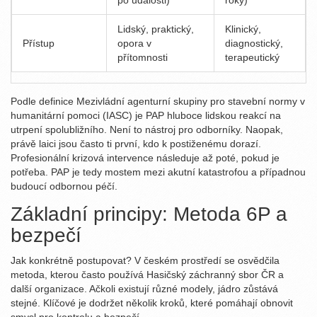
po události)
roky)
Lidský, praktický,
Klinický,
Přístup
opora v
diagnostický,
přítomnosti
terapeutický
Podle definice Mezivládní agenturní skupiny pro stavební normy v
humanitární pomoci (IASC) je PAP hluboce lidskou reakcí na
utrpení spolubližního. Není to nástroj pro odborníky. Naopak,
právě laici jsou často ti první, kdo k postiženému dorazí.
Profesionální krizová intervence následuje až poté, pokud je
potřeba. PAP je tedy mostem mezi akutní katastrofou a případnou
budoucí odbornou péčí.
Základní principy: Metoda 6P a
bezpečí
Jak konkrétně postupovat? V českém prostředí se osvědčila
metoda, kterou často používá Hasičský záchranný sbor ČR a
další organizace. Ačkoli existují různé modely, jádro zůstává
stejné. Klíčové je dodržet několik kroků, které pomáhají obnovit