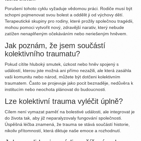
Porušení tohoto cyklu vyžaduje vědomou práci. Rodiče musí být
schopni pojmenovat svou bolest a oddělit ji od výchovy dětí.
Terapeutické skupiny pro rodiny, které prožily společnou tragédii,
mohou pomoci vytvořit nový, zdravější narativ, který nebude
zatížen nenaplňeným očekáváním nebo neriešeným hněvem.
Jak poznám, že jsem součástí
kolektivního traumatu?
Pokud cítíte hluboký smutek, úzkost nebo hněv spojený s
událostí, kterou jste možná ani přímo nezažili, ale která zasáhla
vaši komunitu nebo národ, můžete být dotčeni kolektivním
traumatem. Často se projevuje jako pocit beznaděje, nedůvěra k
institucím nebo neochota plánovat do budoucnosti.
Lze kolektivní trauma vyléčit úplně?
Cílem není vymazat paměť na bolestivé události, ale integrovat je
do života tak, aby již neparalyzovaly fungování společnosti.
Úspěšná léčba znamená, že trauma se stává součástí historie,
nikoliv přítomností, která diktuje naše emoce a rozhodnutí.