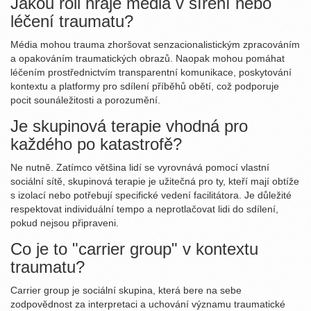
Jakou roli hraje média v šíření nebo
léčení traumatu?
Média mohou trauma zhoršovat senzacionalistickým zpracováním
a opakováním traumatických obrazů. Naopak mohou pomáhat
léčením prostřednictvím transparentní komunikace, poskytování
kontextu a platformy pro sdílení příběhů obětí, což podporuje
pocit sounáležitosti a porozumění.
Je skupinová terapie vhodná pro
každého po katastrofě?
Ne nutně. Zatímco většina lidí se vyrovnává pomocí vlastní
sociální sítě, skupinová terapie je užitečná pro ty, kteří mají obtíže
s izolací nebo potřebují specifické vedení facilitátora. Je důležité
respektovat individuální tempo a neprotlačovat lidi do sdílení,
pokud nejsou připraveni.
Co je to "carrier group" v kontextu
traumatu?
Carrier group je sociální skupina, která bere na sebe
zodpovědnost za interpretaci a uchování významu traumatické