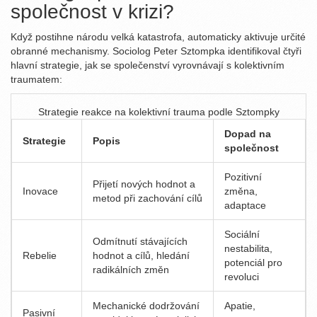
společnost v krizi?
Když postihne národu velká katastrofa, automaticky aktivuje určité
obranné mechanismy. Sociolog Peter Sztompka identifikoval čtyři
hlavní strategie, jak se společenství vyrovnávají s kolektivním
traumatem:
Strategie reakce na kolektivní trauma podle Sztompky
Dopad na
Strategie
Popis
společnost
Pozitivní
Přijetí nových hodnot a
Inovace
změna,
metod při zachování cílů
adaptace
Sociální
Odmítnutí stávajících
nestabilita,
Rebelie
hodnot a cílů, hledání
potenciál pro
radikálních změn
revoluci
Mechanické dodržování
Apatie,
Pasivní