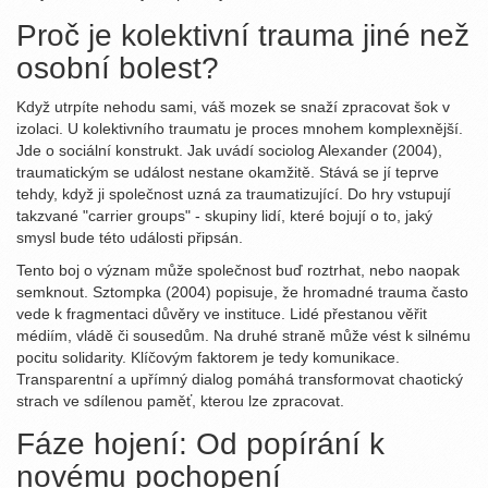
Proč je kolektivní trauma jiné než
osobní bolest?
Když utrpíte nehodu sami, váš mozek se snaží zpracovat šok v
izolaci. U kolektivního traumatu je proces mnohem komplexnější.
Jde o sociální konstrukt. Jak uvádí sociolog Alexander (2004),
traumatickým se událost nestane okamžitě. Stává se jí teprve
tehdy, když ji společnost uzná za traumatizující. Do hry vstupují
takzvané "carrier groups" - skupiny lidí, které bojují o to, jaký
smysl bude této události připsán.
Tento boj o význam může společnost buď roztrhat, nebo naopak
semknout. Sztompka (2004) popisuje, že hromadné trauma často
vede k fragmentaci důvěry ve instituce. Lidé přestanou věřit
médiím, vládě či sousedům. Na druhé straně může vést k silnému
pocitu solidarity. Klíčovým faktorem je tedy komunikace.
Transparentní a upřímný dialog pomáhá transformovat chaotický
strach ve sdílenou paměť, kterou lze zpracovat.
Fáze hojení: Od popírání k
novému pochopení