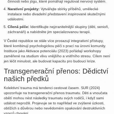
činnosti nebo jógu, které pomáhají regulovat nervový systém.
Narativní projekty:
Vytvářejte sbírky příběhů, umělecké
instalace nebo divadelní představení inspirované skutečnými
událostmi.
Cílená péče:
Identifikujte nejzranitelnější skupiny (děti, senioři,
záchranáři) a nabídněte jim specializovanou terapii.
V České republice se stále více prosazují integrativní přístupy,
které kombinují psychologickou péči s prací na úrovni komunity.
Instituce jako Aktivace potenciálu (2023) pořádají workshopy
zaměřené na studium vlivu vnějšího a vnitřního stresu. Cílem není
jen léčit minulost, ale budovat kapacitu pro budoucí krize.
Transgenerační přenos: Dědictví
našich předků
Kolektivní trauma má tendenci cestovat časem. SUR (2024)
upozorňuje na transgenerační přenos traumatu. Děti a vnoučata
obětí mohou nést následky traumatu svých rodičů, i když sami
událost neprožili. Projevuje se to například ve zvýšené úzkosti,
obtížích s důvěrou nebo nevědomém opakování destruktivních
vzorců chování.