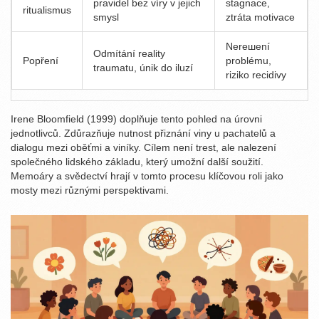
pravidel bez víry v jejich
stagnace,
ritualismus
smysl
ztráta motivace
Nerешení
Odmítání reality
Popření
problému,
traumatu, únik do iluzí
riziko recidivy
Irene Bloomfield (1999) doplňuje tento pohled na úrovni
jednotlivců. Zdůrazňuje nutnost přiznání viny u pachatelů a
dialogu mezi oběťmi a viníky. Cílem není trest, ale nalezení
společného lidského základu, který umožní další soužití.
Memoáry a svědectví hrají v tomto procesu klíčovou roli jako
mosty mezi různými perspektivami.