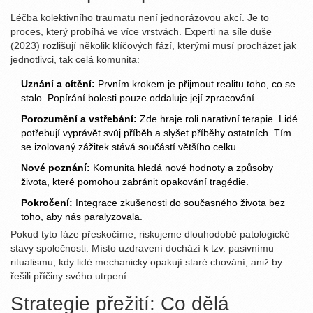
Léčba kolektivního traumatu není jednorázovou akcí. Je to
proces, který probíhá ve více vrstvách. Experti na síle duše
(2023) rozlišují několik klíčových fází, kterými musí procházet jak
jednotlivci, tak celá komunita:
Uznání a cítění:
Prvním krokem je přijmout realitu toho, co se
stalo. Popírání bolesti pouze oddaluje její zpracování.
Porozumění a vstřebání:
Zde hraje roli narativní terapie. Lidé
potřebují vyprávět svůj příběh a slyšet příběhy ostatních. Tím
se izolovaný zážitek stává součástí většího celku.
Nové poznání:
Komunita hledá nové hodnoty a způsoby
života, které pomohou zabránit opakování tragédie.
Pokročení:
Integrace zkušenosti do současného života bez
toho, aby nás paralyzovala.
Pokud tyto fáze přeskočíme, riskujeme dlouhodobé patologické
stavy společnosti. Místo uzdravení dochází k tzv. pasivnímu
ritualismu, kdy lidé mechanicky opakují staré chování, aniž by
řešili příčiny svého utrpení.
Strategie přežití: Co dělá