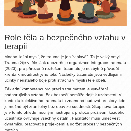
Role těla a bezpečného vztahu v
terapii
Mnoho lidí si myslí, že trauma je jen "v hlavě". To je velký omyl.
Trauma žije v těle. Jak upozorňuje organizace Integrace traumatu
(2023), pro přirozené rozřešení traumatu je nezbytné přivádět
klienta k moudrosti jeho těla. Následky traumatu jsou vedlejšími
účinky neustálého boje proti strachu v mysli i těle oběti.
Základní kompetencí pro práci s traumatem je vytváření
podporujícího vztahu. Bez bezpečí nemůže dojít k uzdravení. V
kontextu kolektivního traumatu to znamená budovat prostory, kde
je možné být zranitelný bez obav ze soudnosti. Skupinová terapie
je v tomto ohledu mocným nástrojem, protože prožívání každého
účastníka ovlivňuje všechny ostatní. Facilitátor musí umět vést
dynamiku, pracovat s projekcemi a udržet proces v bezpečných
mezích.