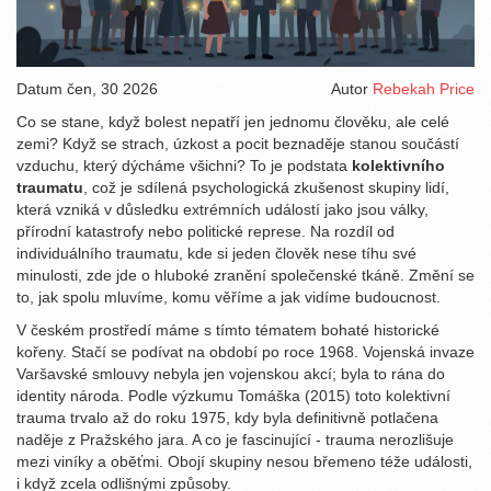
Datum
čen, 30 2026
Autor
Rebekah Price
Co se stane, když bolest nepatří jen jednomu člověku, ale celé
zemi? Když se strach, úzkost a pocit beznaděje stanou součástí
vzduchu, který dýcháme všichni? To je podstata
kolektivního
traumatu
, což je
sdílená psychologická zkušenost skupiny lidí,
která vzniká v důsledku extrémních událostí jako jsou války,
přírodní katastrofy nebo politické represe
.
Na rozdíl od
individuálního traumatu, kde si jeden člověk nese tíhu své
minulosti, zde jde o hluboké zranění společenské tkáně. Změní se
to, jak spolu mluvíme, komu věříme a jak vidíme budoucnost.
V českém prostředí máme s tímto tématem bohaté historické
kořeny. Stačí se podívat na období po roce 1968. Vojenská invaze
Varšavské smlouvy nebyla jen vojenskou akcí; byla to rána do
identity národa. Podle výzkumu Tomáška (2015) toto kolektivní
trauma trvalo až do roku 1975, kdy byla definitivně potlačena
naděje z Pražského jara. A co je fascinující - trauma nerozlišuje
mezi viníky a oběťmi. Obojí skupiny nesou břemeno téže události,
i když zcela odlišnými způsoby.