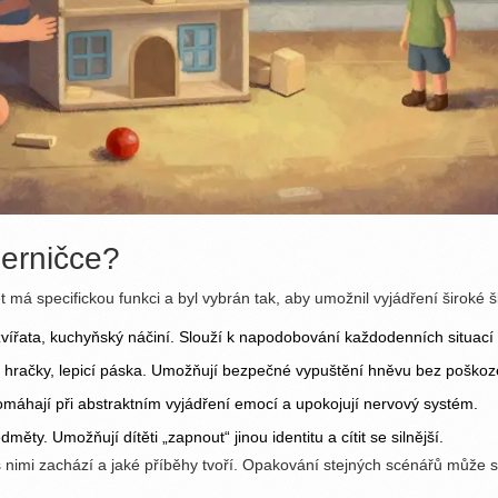
herničce?
 má specifickou funkci a byl vybrán tak, aby umožnil vyjádření široké 
zvířata, kuchyňský náčiní. Slouží k napodobování každodenních situací 
cí hračky, lepicí páska. Umožňují bezpečné vypuštění hněvu bez poško
Pomáhají při abstraktním vyjádření emocí a upokojují nervový systém.
ty. Umožňují dítěti „zapnout“ jinou identitu a cítit se silnější.
ak s nimi zachází a jaké příběhy tvoří. Opakování stejných scénářů můž