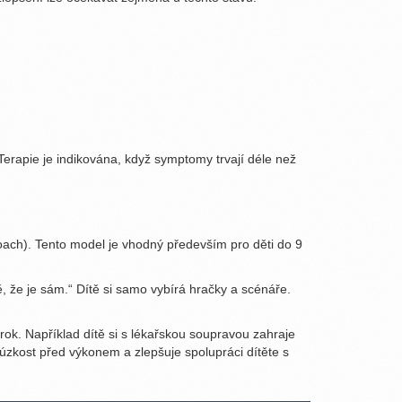
Terapie je indikována, když symptomy trvají déle než
oach)
.
Tento model je vhodný především pro děti do 9
, že je sám.“ Dítě si samo vybírá hračky a scénáře.
rok. Například dítě si s lékařskou soupravou zahraje
úzkost před výkonem a zlepšuje spolupráci dítěte s