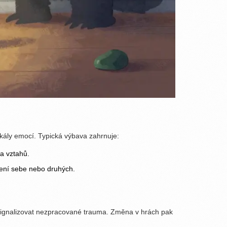
škály emocí. Typická výbava zahrnuje:
a vztahů.
zení sebe nebo druhých.
e signalizovat nezpracované trauma. Změna v hrách pak