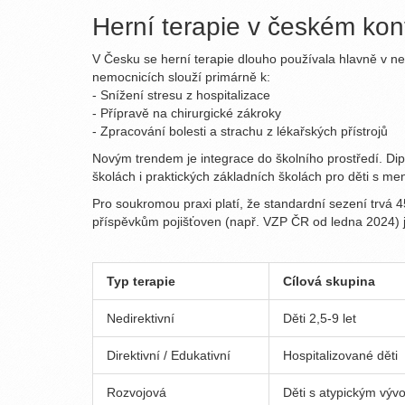
Herní terapie v českém kon
V Česku se herní terapie dlouho používala hlavně v ne
nemocnicích slouží primárně k:
- Snížení stresu z hospitalizace
- Přípravě na chirurgické zákroky
- Zpracování bolesti a strachu z lékařských přístrojů
Novým trendem je integrace do školního prostředí. D
školách i praktických základních školách pro děti s m
Pro soukromou praxi platí, že standardní sezení trvá 
příspěvkům pojišťoven (např. VZP ČR od ledna 2024) j
Typ terapie
Cílová skupina
Nedirektivní
Děti 2,5-9 let
Direktivní / Edukativní
Hospitalizované děti
Rozvojová
Děti s atypickým výv