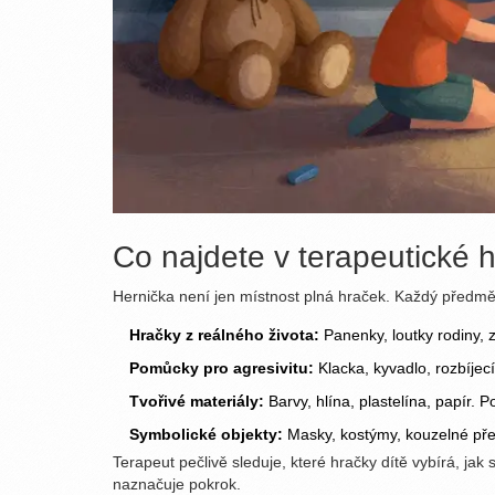
Co najdete v terapeutické 
Hernička není jen místnost plná hraček. Každý předmět
Hračky z reálného života:
Panenky, loutky rodiny, 
Pomůcky pro agresivitu:
Klacka, kyvadlo, rozbíje
Tvořivé materiály:
Barvy, hlína, plastelína, papír. 
Symbolické objekty:
Masky, kostýmy, kouzelné předmě
Terapeut pečlivě sleduje, které hračky dítě vybírá, j
naznačuje pokrok.