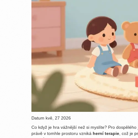
Datum
kvě, 27 2026
Co když je hra vážnější než si myslíte? Pro dospělého j
právě v tomhle prostoru vzniká
herní terapie
, což je
p