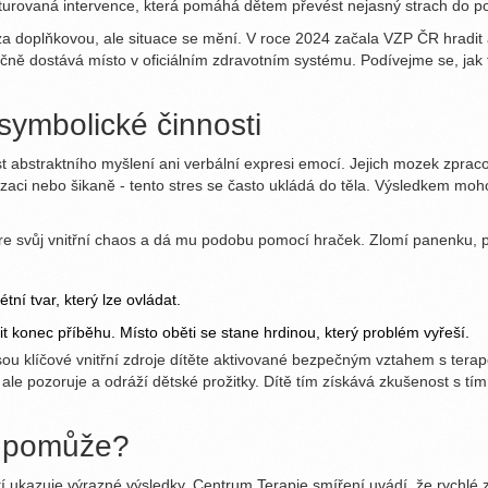
rukturovaná intervence, která pomáhá dětem převést nejasný strach do 
 doplňkovou, ale situace se mění. V roce 2024 začala VZP ČR hradit až
ně dostává místo v oficiálním zdravotním systému. Podívejme se, jak
symbolické činnosti
st abstraktního myšlení ani verbální expresi emocí. Jejich mozek zpra
alizaci nebo šikaně - tento stres se často ukládá do těla. Výsledkem mo
ere svůj vnitřní chaos a dá mu podobu pomocí hraček. Zlomí panenku, po
tní tvar, který lze ovládat.
 konec příběhu. Místo oběti se stane hrdinou, který problém vyřeší.
sou klíčové vnitřní zdroje dítěte aktivované bezpečným vztahem s tera
 ale pozoruje a odráží dětské prožitky. Dítě tím získává zkušenost s tí
e pomůže?
ětí ukazuje výrazné výsledky. Centrum Terapie smíření uvádí, že rychlé