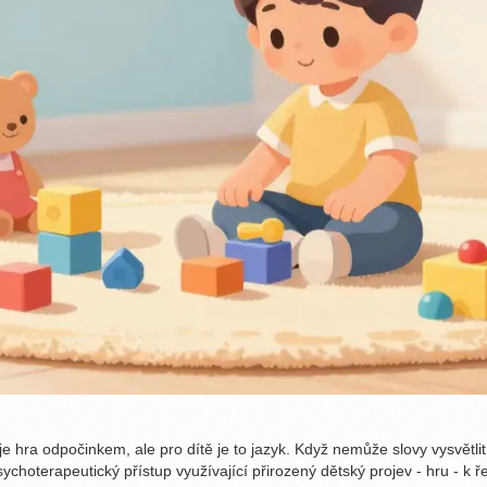
e hra odpočinkem, ale pro dítě je to jazyk. Když nemůže slovy vysvětlit,
sychoterapeutický přístup využívající přirozený dětský projev - hru - k