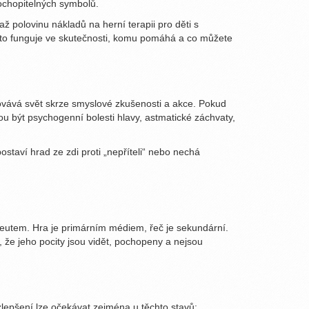
pochopitelných symbolů.
 polovinu nákladů na herní terapii pro děti s
 to funguje ve skutečnosti, komu pomáhá a co můžete
covává svět skrze smyslové zkušenosti a akce. Pokud
hou být psychogenní bolesti hlavy, astmatické záchvaty,
staví hrad ze zdi proti „nepříteli“ nebo nechá
peutem. Hra je primárním médiem, řeč je sekundární.
m, že jeho pocity jsou vidět, pochopeny a nejsou
 zlepšení lze očekávat zejména u těchto stavů: