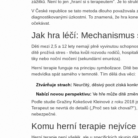
zážitků
.
Není to jen „hraní si s terapeutem“. Je to st
V České republice se tato metoda dlouho považovala za
diagnostikovanými úzkostmi. To znamená, že hra koneč
očekávat.
Jak hra léčí: Mechanismus 
Děti mezi 2,5 a 12 lety nemají plně vyvinutou schopno
dítě prožívá stres - třeba kvůli rozvodu rodičů, hospit
tiky nebo noční močení (sekundární enuréza).
Herní terapie funguje na principu
symbolizace
. Dítě b
medvídka spát samého v temnotě. Tím dělá dva věci:
Ztvárňuje strach:
Neurčitý, děsivý pocit získá konkré
Nabízí novou perspektivu:
Ve hře může dítě změnit
Podle studie Gražiny Kokešové Kleinové z roku 2018 j
Terapeut se nevrtá do detailů („Proč ses tak choval?“),
nebezpečné.
Komu herní terapie nejvíc
Herní terapie není všelék, ale u specifických skupin d