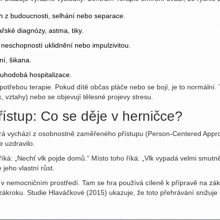
ch z budoucnosti, selhání nebo separace.
ařské diagnózy, astma, tiky.
 neschopností uklidnění nebo impulzivitou.
í, šikana.
uhodobá hospitalizace.
potřebou terapie. Pokud dítě občas pláče nebo se bojí, je to normální. 
, vztahy) nebo se objevují tělesné projevy stresu.
přístup: Co se děje v herničce?
erá vychází z
osobnostně zaměřeného přístupu (Person-Centered Appr
e uzdravilo.
íká: „Nechť vlk pojde domů.“ Místo toho říká: „Vlk vypadá velmi smutně
jeho vlastní růst.
na v nemocničním prostředí. Tam se hra používá cíleně k přípravě na zák
ákroku. Studie Hlaváčkové (2015) ukazuje, že toto přehrávání snižuje 