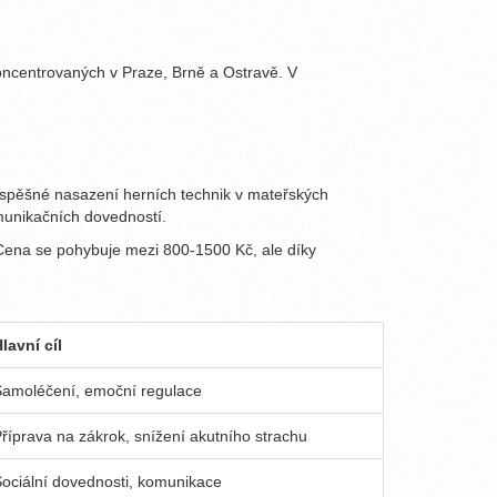
koncentrovaných v Praze, Brně a Ostravě. V
úspěšné nasazení herních technik v mateřských
omunikačních dovedností.
. Cena se pohybuje mezi 800-1500 Kč, ale díky
lavní cíl
amoléčení, emoční regulace
říprava na zákrok, snížení akutního strachu
ociální dovednosti, komunikace