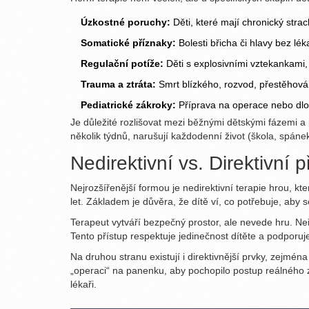
Úzkostné poruchy:
Děti, které mají chronický stra
Somatické příznaky:
Bolesti břicha či hlavy bez lék
Regulační potíže:
Děti s explosivními vztekankami,
Trauma a ztráta:
Smrt blízkého, rozvod, přestěhován
Pediatrické zákroky:
Příprava na operace nebo dlo
Je důležité rozlišovat mezi běžnými dětskými fázemi a 
několik týdnů, narušují každodenní život (škola, spánek
Nedirektivní vs. Direktivní 
Nejrozšířenější formou je
nedirektivní terapie hrou
, kt
let. Základem je důvěra, že dítě ví, co potřebuje, aby s
Terapeut vytváří bezpečný prostor, ale nevede hru. Neř
Tento přístup respektuje jedinečnost dítěte a podporuje 
Na druhou stranu existují i direktivnější prvky, zejmé
„operaci“ na panenku, aby pochopilo postup reálného z
lékaři.