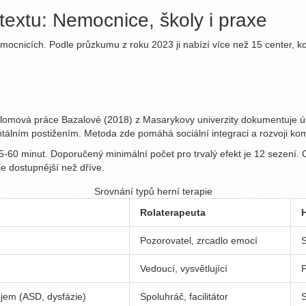
textu: Nemocnice, školy i praxe
mocnicích. Podle průzkumu z roku 2023 ji nabízí více než 15 center, 
iplomová práce Bazalové (2018) z Masarykovy univerzity dokumentuje 
entálním postižením. Metoda zde pomáhá sociální integraci a rozvoji k
45-60 minut. Doporučený minimální počet pro trvalý efekt je 12 sezení
e dostupnější než dříve.
Srovnání typů herní terapie
Rolaterapeuta
H
Pozorovatel, zrcadlo emocí
S
Vedoucí, vysvětlující
P
ojem (ASD, dysfázie)
Spoluhráč, facilitátor
S