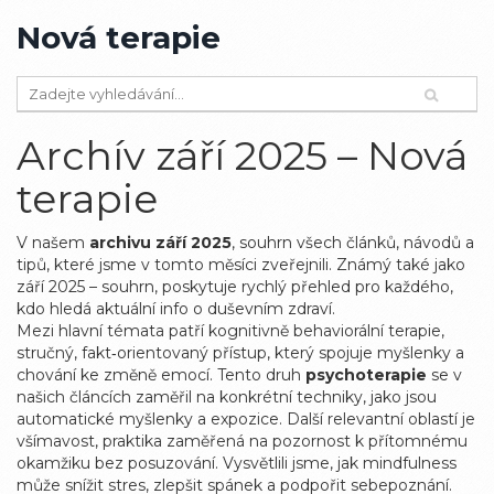
Nová terapie
Archív září 2025 – Nová
terapie
V našem
archivu září 2025
,
souhrn všech článků, návodů a
tipů, které jsme v tomto měsíci zveřejnili
. Známý také jako
září 2025 – souhrn
, poskytuje rychlý přehled pro každého,
kdo hledá aktuální info o duševním zdraví.
Mezi hlavní témata patří
kognitivně behaviorální terapie
,
stručný, fakt‑orientovaný přístup, který spojuje myšlenky a
chování ke změně emocí
. Tento druh
psychoterapie
se v
našich článcích zaměřil na konkrétní techniky, jako jsou
automatické myšlenky a expozice. Další relevantní oblastí je
všímavost
,
praktika zaměřená na pozornost k přítomnému
okamžiku bez posuzování
. Vysvětlili jsme, jak mindfulness
může snížit stres, zlepšit spánek a podpořit sebepoznání.