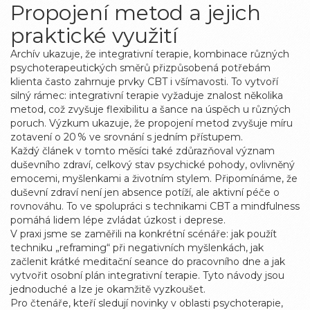
Propojení metod a jejich
praktické využití
Archív ukazuje, že
integrativní terapie
,
kombinace různých
psychoterapeutických směrů přizpůsobená potřebám
klienta
často zahrnuje prvky CBT i všímavosti. To vytvoří
silný rámec: integrativní terapie vyžaduje znalost několika
metod, což zvyšuje flexibilitu a šance na úspěch u různých
poruch. Výzkum ukazuje, že propojení metod zvyšuje míru
zotavení o 20 % ve srovnání s jedním přístupem.
Každý článek v tomto měsíci také zdůrazňoval význam
duševního zdraví
,
celkový stav psychické pohody, ovlivněný
emocemi, myšlenkami a životním stylem
. Připomínáme, že
duševní zdraví není jen absence potíží, ale aktivní péče o
rovnováhu. To ve spolupráci s technikami CBT a mindfulness
pomáhá lidem lépe zvládat úzkost i deprese.
V praxi jsme se zaměřili na konkrétní scénáře: jak použít
techniku „reframing“ při negativních myšlenkách, jak
začlenit krátké meditační seance do pracovního dne a jak
vytvořit osobní plán integrativní terapie. Tyto návody jsou
jednoduché a lze je okamžitě vyzkoušet.
Pro čtenáře, kteří sledují novinky v oblasti psychoterapie,