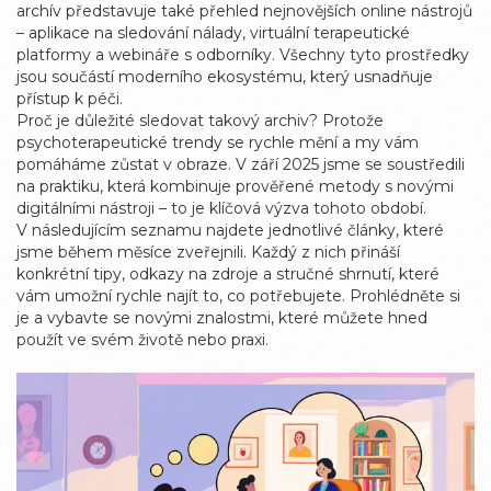
archív představuje také přehled nejnovějších online nástrojů
– aplikace na sledování nálady, virtuální terapeutické
platformy a webináře s odborníky. Všechny tyto prostředky
jsou součástí moderního ekosystému, který usnadňuje
přístup k péči.
Proč je důležité sledovat takový archiv? Protože
psychoterapeutické trendy se rychle mění a my vám
pomáháme zůstat v obraze. V září 2025 jsme se soustředili
na praktiku, která kombinuje prověřené metody s novými
digitálními nástroji – to je klíčová výzva tohoto období.
V následujícím seznamu najdete jednotlivé články, které
jsme během měsíce zveřejnili. Každý z nich přináší
konkrétní tipy, odkazy na zdroje a stručné shrnutí, které
vám umožní rychle najít to, co potřebujete. Prohlédněte si
je a vybavte se novými znalostmi, které můžete hned
použít ve svém životě nebo praxi.