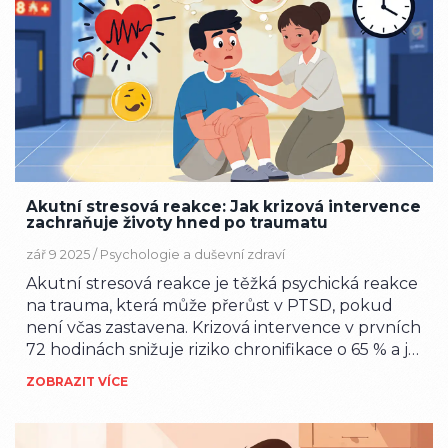
Akutní stresová reakce: Jak krizová intervence
zachraňuje životy hned po traumatu
zář 9 2025 /
Psychologie a duševní zdraví
Akutní stresová reakce je těžká psychická reakce
na trauma, která může přerůst v PTSD, pokud
není včas zastavena. Krizová intervence v prvních
72 hodinách snižuje riziko chronifikace o 65 % a je
klíčová pro přežití.
ZOBRAZIT VÍCE