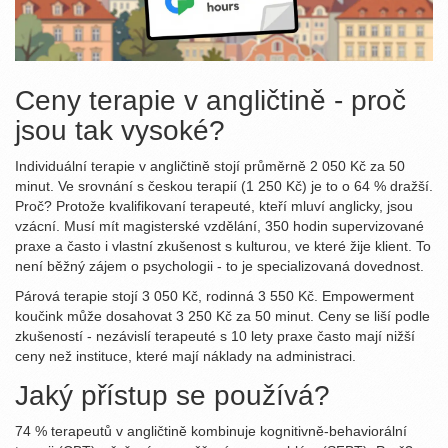
Ceny terapie v angličtině - proč
jsou tak vysoké?
Individuální terapie v angličtině stojí průměrně 2 050 Kč za 50
minut. Ve srovnání s českou terapií (1 250 Kč) je to o 64 % dražší.
Proč? Protože kvalifikovaní terapeuté, kteří mluví anglicky, jsou
vzácní. Musí mít magisterské vzdělání, 350 hodin supervizované
praxe a často i vlastní zkušenost s kulturou, ve které žije klient. To
není běžný zájem o psychologii - to je specializovaná dovednost.
Párová terapie stojí 3 050 Kč, rodinná 3 550 Kč. Empowerment
koučink může dosahovat 3 250 Kč za 50 minut. Ceny se liší podle
zkušeností - nezávislí terapeuté s 10 lety praxe často mají nižší
ceny než instituce, které mají náklady na administraci.
Jaký přístup se používá?
74 % terapeutů v angličtině kombinuje kognitivně-behaviorální