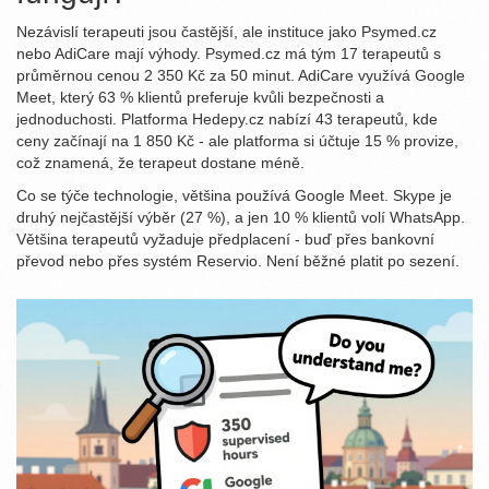
Nezávislí terapeuti jsou častější, ale instituce jako Psymed.cz
nebo AdiCare mají výhody. Psymed.cz má tým 17 terapeutů s
průměrnou cenou 2 350 Kč za 50 minut. AdiCare využívá Google
Meet, který 63 % klientů preferuje kvůli bezpečnosti a
jednoduchosti. Platforma Hedepy.cz nabízí 43 terapeutů, kde
ceny začínají na 1 850 Kč - ale platforma si účtuje 15 % provize,
což znamená, že terapeut dostane méně.
Co se týče technologie, většina používá Google Meet. Skype je
druhý nejčastější výběr (27 %), a jen 10 % klientů volí WhatsApp.
Většina terapeutů vyžaduje předplacení - buď přes bankovní
převod nebo přes systém Reservio. Není běžné platit po sezení.