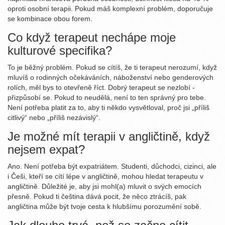
oproti osobní terapii. Pokud máš komplexní problém, doporučuje
se kombinace obou forem.
Co když terapeut nechápe moje
kulturové specifika?
To je běžný problém. Pokud se cítíš, že ti terapeut nerozumí, když
mluvíš o rodinných očekáváních, náboženství nebo genderových
rolích, měl bys to otevřeně říct. Dobrý terapeut se nezlobí -
přizpůsobí se. Pokud to neudělá, není to ten správný pro tebe.
Není potřeba platit za to, aby ti někdo vysvětloval, proč jsi „příliš
citlivý“ nebo „příliš nezávislý“.
Je možné mít terapii v angličtině, když
nejsem expat?
Ano. Není potřeba být expatriátem. Studenti, důchodci, cizinci, ale
i Češi, kteří se cítí lépe v angličtině, mohou hledat terapeutu v
angličtině. Důležité je, aby jsi mohl(a) mluvit o svých emocích
přesně. Pokud ti čeština dává pocit, že něco ztrácíš, pak
angličtina může být tvoje cesta k hlubšímu porozumění sobě.