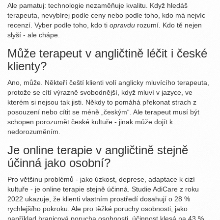
Ale pamatuj: technologie nezaměňuje kvalitu. Když hledáš
terapeuta, nevybírej podle ceny nebo podle toho, kdo má nejvíc
recenzí. Vyber podle toho, kdo ti
opravdu
rozumí. Kdo tě nejen
slyší - ale chápe.
Může terapeut v angličtině léčit i české
klienty?
Ano, může. Někteří čeští klienti volí anglicky mluvícího terapeuta,
protože se cítí výrazně svobodnější, když mluví v jazyce, ve
kterém si nejsou tak jisti. Někdy to pomáhá překonat strach z
posouzení nebo cítit se méně „českým“. Ale terapeut musí být
schopen porozumět české kultuře - jinak může dojít k
nedorozuměním.
Je online terapie v angličtině stejně
účinná jako osobní?
Pro většinu problémů - jako úzkost, deprese, adaptace k cizí
kultuře - je online terapie stejně účinná. Studie AdiCare z roku
2022 ukazuje, že klienti vlastním prostředí dosahují o 28 %
rychlejšího pokroku. Ale pro těžké poruchy osobnosti, jako
například hranicová porucha osobnosti, účinnost klesá na 43 %