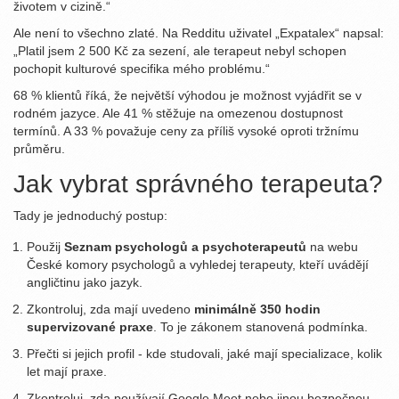
životem v cizině.“
Ale není to všechno zlaté. Na Redditu uživatel „Expatalex“ napsal:
„Platil jsem 2 500 Kč za sezení, ale terapeut nebyl schopen
pochopit kulturové specifika mého problému.“
68 % klientů říká, že největší výhodou je možnost vyjádřit se v
rodném jazyce. Ale 41 % stěžuje na omezenou dostupnost
termínů. A 33 % považuje ceny za příliš vysoké oproti tržnímu
průměru.
Jak vybrat správného terapeuta?
Tady je jednoduchý postup:
Použij
Seznam psychologů a psychoterapeutů
na webu
České komory psychologů a vyhledej terapeuty, kteří uvádějí
angličtinu jako jazyk.
Zkontroluj, zda mají uvedeno
minimálně 350 hodin
supervizované praxe
. To je zákonem stanovená podmínka.
Přečti si jejich profil - kde studovali, jaké mají specializace, kolik
let mají praxe.
Zkontroluj, zda používají Google Meet nebo jinou bezpečnou