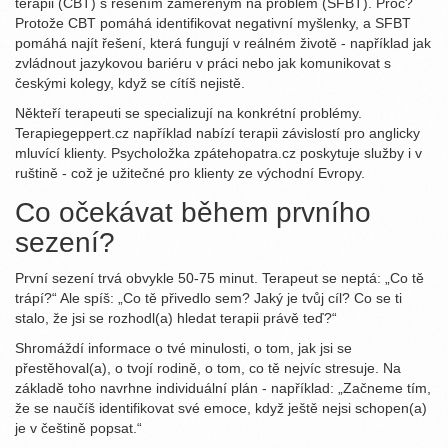
terapii (CBT) s řešením zaměřeným na problém (SFBT). Proč?
Protože CBT pomáhá identifikovat negativní myšlenky, a SFBT
pomáhá najít řešení, která fungují v reálném životě - například jak
zvládnout jazykovou bariéru v práci nebo jak komunikovat s
českými kolegy, když se cítíš nejistě.
Někteří terapeuti se specializují na konkrétní problémy.
Terapiegeppert.cz například nabízí terapii závislostí pro anglicky
mluvící klienty. Psycholožka zpátehopatra.cz poskytuje služby i v
ruštině - což je užitečné pro klienty ze východní Evropy.
Co očekávat během prvního
sezení?
První sezení trvá obvykle 50-75 minut. Terapeut se neptá: „Co tě
trápí?“ Ale spíš: „Co tě přivedlo sem? Jaký je tvůj cíl? Co se ti
stalo, že jsi se rozhodl(a) hledat terapii právě teď?“
Shromáždí informace o tvé minulosti, o tom, jak jsi se
přestěhoval(a), o tvojí rodině, o tom, co tě nejvíc stresuje. Na
základě toho navrhne individuální plán - například: „Začneme tím,
že se naučíš identifikovat své emoce, když ještě nejsi schopen(a)
je v češtině popsat.“