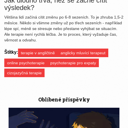
Jak dlouho trvá, než se začne cítit
výsledek?
Většina lidí začíná cítit změnu po 6-8 sezeních. To je zhruba 1,5-2
měsíce. Někdo si všimne změny už po třech sezeních - například
lépe spí, méně se stresuje nebo přestane vyhýbat se situacím.
Ale terapie není rychlá léčba. Je to proces, který vyžaduje čas,
věrnost a odvahu.
Štítky:
terapie v angličtině
anglicky mluvící terapeut
online psychoterapie
psychoterapie pro expaty
cizojazyčná terapie
Oblíbené příspěvky