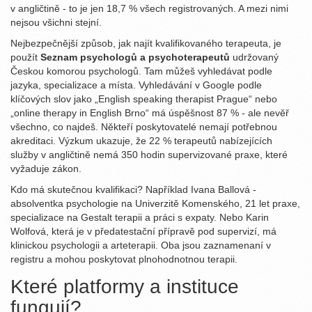
v angličtině - to je jen 18,7 % všech registrovaných. A mezi nimi
nejsou všichni stejní.
Nejbezpečnější způsob, jak najít kvalifikovaného terapeuta, je
použít
Seznam psychologů a psychoterapeutů
udržovaný
Českou komorou psychologů. Tam můžeš vyhledávat podle
jazyka, specializace a místa. Vyhledávání v Google podle
klíčových slov jako „English speaking therapist Prague“ nebo
„online therapy in English Brno“ má úspěšnost 87 % - ale nevěř
všechno, co najdeš. Někteří poskytovatelé nemají potřebnou
akreditaci. Výzkum ukazuje, že 22 % terapeutů nabízejících
služby v angličtině nemá 350 hodin supervizované praxe, které
vyžaduje zákon.
Kdo má skutečnou kvalifikaci? Například Ivana Ballová -
absolventka psychologie na Univerzitě Komenského, 21 let praxe,
specializace na Gestalt terapii a práci s expaty. Nebo Karin
Wolfová, která je v předatestační přípravě pod supervizí, má
klinickou psychologii a arteterapii. Oba jsou zaznamenaní v
registru a mohou poskytovat plnohodnotnou terapii.
Které platformy a instituce
fungují?