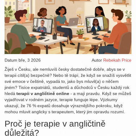
Datum
bře, 3 2026
Autor
Rebekah Price
Žiješ v Česku, ale nemluvíš česky dostatečně dobře, abys se v
terapii cítil(a) bezpečně? Nebo tě trápí, že když se snažíš vysvětlit
své emoce v češtině, vypadá to, jako bys mluvil(a) o něčem
jiném? Tisíce expatriátů, studentů a důchodců v Česku každý rok
hledá
terapii v angličtině online
- a mají pravdu. Když se můžeš
vyjadřovat v rodném jazyce, terapie funguje lépe. Výzkumy
ukazují, že 76 % expatů dosahuje výraznějšího pokroku, když
mohou mluvit anglicky s terapeutem, který jim opravdu rozumí.
Proč je terapie v angličtině
důležitá?