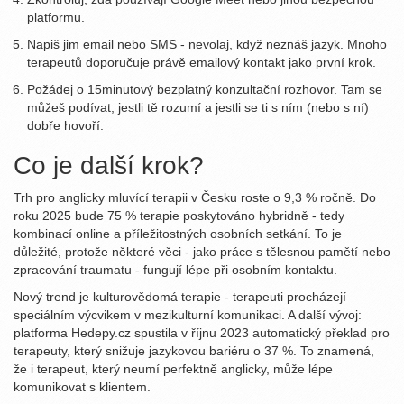
platformu.
Napiš jim email nebo SMS - nevolaj, když neznáš jazyk. Mnoho
terapeutů doporučuje právě emailový kontakt jako první krok.
Požádej o 15minutový bezplatný konzultační rozhovor. Tam se
můžeš podívat, jestli tě rozumí a jestli se ti s ním (nebo s ní)
dobře hovoří.
Co je další krok?
Trh pro anglicky mluvící terapii v Česku roste o 9,3 % ročně. Do
roku 2025 bude 75 % terapie poskytováno hybridně - tedy
kombinací online a příležitostných osobních setkání. To je
důležité, protože některé věci - jako práce s tělesnou pamětí nebo
zpracování traumatu - fungují lépe při osobním kontaktu.
Nový trend je kulturovědomá terapie - terapeuti procházejí
speciálním výcvikem v mezikulturní komunikaci. A další vývoj:
platforma Hedepy.cz spustila v říjnu 2023 automatický překlad pro
terapeuty, který snižuje jazykovou bariéru o 37 %. To znamená,
že i terapeut, který neumí perfektně anglicky, může lépe
komunikovat s klientem.