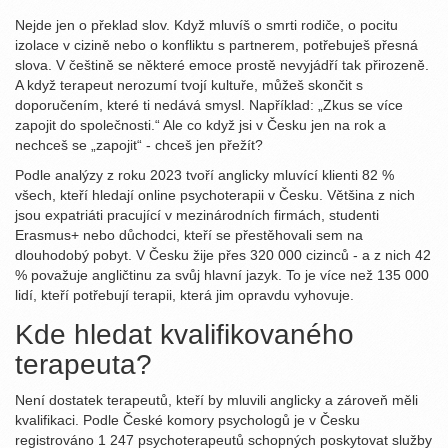
Nejde jen o překlad slov. Když mluvíš o smrti rodiče, o pocitu
izolace v cizině nebo o konfliktu s partnerem, potřebuješ přesná
slova. V češtině se některé emoce prostě nevyjádří tak přirozeně.
A když terapeut nerozumí tvojí kultuře, můžeš skončit s
doporučením, které ti nedává smysl. Například: „Zkus se více
zapojit do společnosti.“ Ale co když jsi v Česku jen na rok a
nechceš se „zapojit“ - chceš jen přežít?
Podle analýzy z roku 2023 tvoří anglicky mluvící klienti 82 %
všech, kteří hledají online psychoterapii v Česku. Většina z nich
jsou expatriáti pracující v mezinárodních firmách, studenti
Erasmus+ nebo důchodci, kteří se přestěhovali sem na
dlouhodobý pobyt. V Česku žije přes 320 000 cizinců - a z nich 42
% považuje angličtinu za svůj hlavní jazyk. To je více než 135 000
lidí, kteří potřebují terapii, která jim opravdu vyhovuje.
Kde hledat kvalifikovaného
terapeuta?
Není dostatek terapeutů, kteří by mluvili anglicky a zároveň měli
kvalifikaci. Podle České komory psychologů je v Česku
registrováno 1 247 psychoterapeutů schopných poskytovat služby