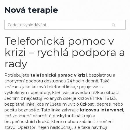
Nová terapie
Telefonická pomoc v
krizi – rychlá podpora a
rady
Potřebujete
telefonická pomoc v krizi
,
bezplatnou a
anonymní podporu dostupnou 24 hodin denně
. Také
známou jako
krizová telefonní linka
, spojuje vás s
vyškolenými operátory, kteří vás provedou těžkou situací.
Jedním z nejčastěji volaných čísel je
krizová linka 116 123
,
bezplatná linka, kde můžete mluvit o úzkosti, depresi nebo
pocitu beznaděje
. Tato linka zahrnuje
krizovou intervenci
,
což znamená okamžité poskytnutí nástrojů a
bezpečnostních kroků, které mohou zabránit zhoršení
stavu. Operátoři nejen naslouchají, ale také navrhují