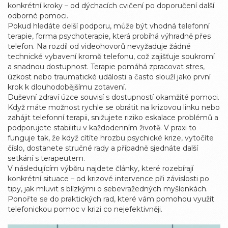
konkrétní kroky – od dýchacích cvičení po doporučení další
odborné pomoci.
Pokud hledáte delší podporu, může být vhodná
telefonní
terapie
,
forma psychoterapie, která probíhá výhradně přes
telefon
. Na rozdíl od videohovorů nevyžaduje žádné
technické vybavení kromě telefonu, což zajišťuje soukromí
a snadnou dostupnost. Terapie pomáhá zpracovat stres,
úzkost nebo traumatické události a často slouží jako první
krok k dlouhodobějšímu zotavení.
Duševní zdraví úzce souvisí s dostupností okamžité pomoci.
Když máte možnost rychle se obrátit na krizovou linku nebo
zahájit telefonní terapii, snižujete riziko eskalace problémů a
podporujete stabilitu v každodenním životě. V praxi to
funguje tak, že když cítíte hrozbu psychické krize, vytočíte
číslo, dostanete stručné rady a případně sjednáte další
setkání s terapeutem.
V následujícím výběru najdete články, které rozebírají
konkrétní situace – od krizové intervence při závislosti po
tipy, jak mluvit s blízkými o sebevražedných myšlenkách.
Ponořte se do praktických rad, které vám pomohou využít
telefonickou pomoc v krizi co nejefektivněji.