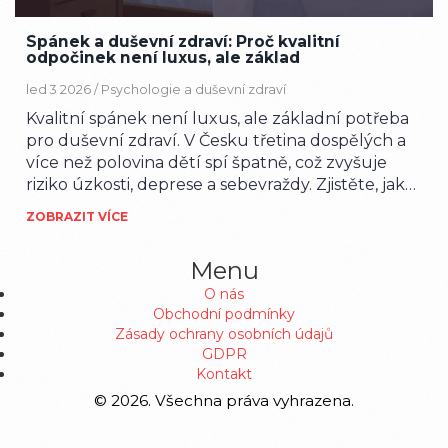
Spánek a duševní zdraví: Proč kvalitní
odpočinek není luxus, ale základ
led 3 2026 /
Psychologie a duševní zdraví
Kvalitní spánek není luxus, ale základní potřeba
pro duševní zdraví. V Česku třetina dospělých a
více než polovina dětí spí špatně, což zvyšuje
riziko úzkosti, deprese a sebevraždy. Zjistěte, jak
ho zlepšit.
ZOBRAZIT VÍCE
Menu
O nás
Obchodní podmínky
Zásady ochrany osobních údajů
GDPR
Kontakt
© 2026. Všechna práva vyhrazena.