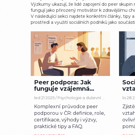
Výzkumy ukazují, že lidé zapojení do peer skupin 
fungují jako přirozený motivátor k zdravějšímu ch
V následující sekci najdete konkrétní články, tip
prostředí a využití sociálních podniků jako součást
Peer podpora: Jak
Soci
funguje vzájemná
vzta
pomoc lidí s duševní
duše
led 21 2025 /
Psychologie a duševní zdraví
lis 28 
nemocí v ČR
zot
Komplexní průvodce peer
Zjist
podporou v ČR: definice, role,
vzta
certifikace, výhody i výzvy,
ovliv
praktické tipy a FAQ.
pomá
zotav