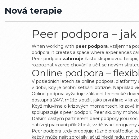
Nová terapie
Peer podpora – jak n
When working with
peer podpora
,
vzájemná podp
podpora
, it creates a space where experiences ca
Peer podpora
zahrnuje
často
skupinovou terapii
,
rozpoznat vzorce chování a učit se novým strategiím.
Online podpora – flexibi
V posledních letech se
online podpora
,
platformy 
v době, kdy je osobní setkání obtížné. Například 
Online podpora vyžaduje základní technické dovedno
dostupná 24/7, může sloužit jako první linie v k
Když mluvíme o krizových momentech,
krizová 
spolupracuje s peer podpoří. Peer skupiny mohou u
Dalším častým partnerem peer podpory jsou
soci
nabízejí pracovní příležitosti, vzdělávací program
Peer podpora tedy propojuje různé prostředky: od 
každý může najít zdroj síly, ať už hledá radu, moti