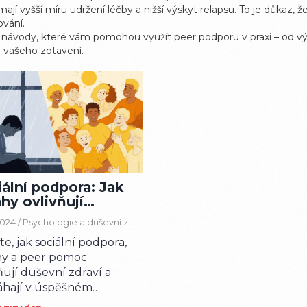
mají vyšší míru udržení léčby a nižší výskyt relapsu. To je důkaz
ování.
y a návody, které vám pomohou využít peer podporu v praxi – od v
i vašeho zotavení.
ální podpora: Jak
hy ovlivňují
vní zdraví a
2024 /
Psychologie a duševní zdraví
avení
ěte, jak sociální podpora,
hy a peer pomoc
ňují duševní zdraví a
hají v úspěšném
ení.