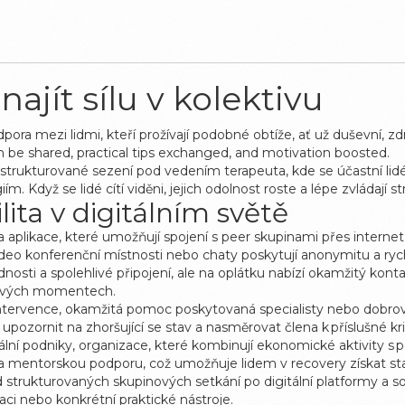
ajít sílu v kolektivu
ora mezi lidmi, kteří prožívají podobné obtíže, ať už duševní, zd
n be shared, practical tips exchanged, and motivation boosted.
strukturované sezení pod vedením terapeuta, kde se účastní l
 Když se lidé cítí viděni, jejich odolnost roste a lépe zvládají st
lita v digitálním světě
a aplikace, které umožňují spojení s peer skupinami přes internet
video konferenční místnosti nebo chaty poskytují anonymitu a ryc
sti a spolehlivé připojení, ale na oplátku nabízí okamžitý kontakt 
rizových momentech.
intervence
,
okamžitá pomoc poskytovaná specialisty nebo dobrov
pozornit na zhoršující se stav a nasměrovat člena k příslušné kr
ální podniky
,
organizace, které kombinují ekonomické aktivity s 
y a mentorskou podporu, což umožňuje lidem v recovery získat stab
strukturovaných skupinových setkání po digitální platformy a soci
vaci nebo konkrétní praktické nástroje.