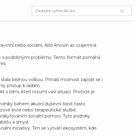
ravotní nebo sociální
. Also known as
vzájemná
idé s podobnými problémy
. Tento formát pomáhá
res.
stala běžnou volbou. Přináší možnost zapojit se i
hlý přístup k radám.
s lidmi, kteří rozumí vaší situaci. Protože je
olníky během akutní duševní tísně
často
izové lince nebo terapeutické službě.
poskytováním sociální pomoci
. Tyto podniky
ilitu a smysl.
ální iniciativy. Tím se vytváří ekosystém, kde