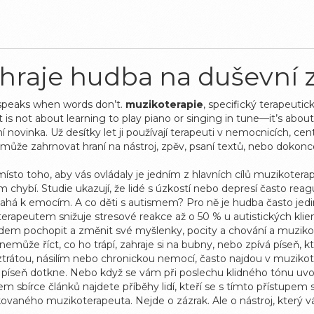
hraje hudba na duševní zd
peaks when words don’t.
muzikoterapie
,
specifický terapeutic
 it is not about learning to play piano or singing in tune—it’s a
ovinka. Už desítky let ji používají terapeuti v nemocnicích, centre
ůže zahrnovat hraní na nástroj, zpěv, psaní textů, nebo dokonce 
místo toho, aby vás ovládaly
je jedním z hlavních cílů muzikoterap
chybí. Studie ukazují, že lidé s úzkostí nebo depresí často reag
sahá k emocím. A co děti s autismem? Pro ně je hudba často 
koterapeutem snižuje stresové reakce až o 50 % u autistických klie
idem pochopit a změnit své myšlenky, pocity a chování
a muzikot
emůže říct, co ho trápí, zahraje si na bubny, nebo zpívá píseň, 
šli ztrátou, násilím nebo chronickou nemocí, často najdou v muzikot
á píseň dotkne. Nebo když se vám při poslechu klidného tónu uvol
m sbírce článků najdete příběhy lidí, kteří se s tímto přístupem set
fikovaného muzikoterapeuta. Nejde o zázrak. Ale o nástroj, který 