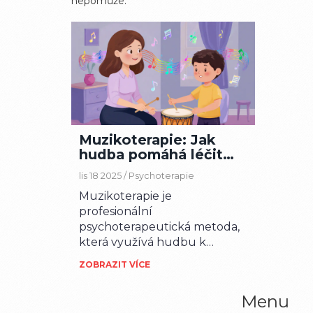
nepomůže.
Muzikoterapie: Jak
hudba pomáhá léčit
duševní potíže
lis 18 2025 /
Psychoterapie
Muzikoterapie je
profesionální
psychoterapeutická metoda,
která využívá hudbu k
podpoře emocionálního,
ZOBRAZIT VÍCE
kognitivního a sociálního
zdraví. Efektivní i tam, kde
Menu
slova selhávají, pomáhá