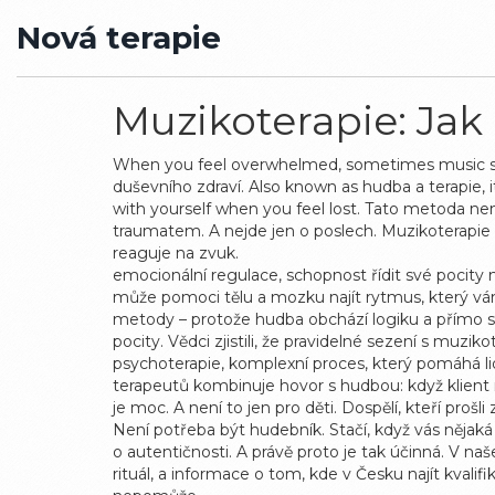
Nová terapie
Muzikoterapie: Jak 
When you feel overwhelmed, sometimes music s
duševního zdraví
. Also known as
hudba a terapie
,
with yourself when you feel lost.
Tato metoda není n
traumatem. A nejde jen o poslech. Muzikoterapie m
reaguje na zvuk.
emocionální regulace
,
schopnost řídit své pocity 
může pomoci tělu a mozku najít rytmus, který vám 
metody – protože hudba obchází logiku a přímo 
pocity. Vědci zjistili, že pravidelné sezení s muzi
psychoterapie
,
komplexní proces, který pomáhá l
terapeutů kombinuje hovor s hudbou: když klient n
je moc. A není to jen pro děti. Dospělí, kteří pro
Není potřeba být hudebník. Stačí, když vás nějak
o autentičnosti. A právě proto je tak účinná. V naše
rituál, a informace o tom, kde v Česku najít kvali