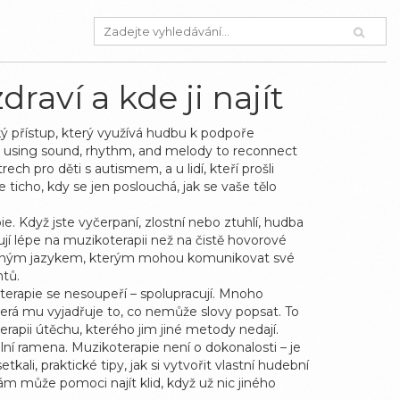
raví a kde ji najít
ký přístup, který využívá hudbu k podpoře
bout using sound, rhythm, and melody to reconnect
ch pro děti s autismem, a u lidí, kteří prošli
ticho, kdy se jen poslouchá, jak se vaše tělo
ie. Když jste vyčerpaní, zlostní nebo ztuhlí, hudba
ují lépe na muzikoterapii než na čistě hovorové
jediným jazykem, kterým mohou komunikovat své
ntů.
erapie se nesoupeří – spolupracují. Mnoho
která mu vyjadřuje to, co nemůže slovy popsat. To
erapii útěchu, kterého jim jiné metody nedají.
ní ramena. Muzikoterapie není o dokonalosti – je
kali, praktické tipy, jak si vytvořit vlastní hudební
vám může pomoci najít klid, když už nic jiného