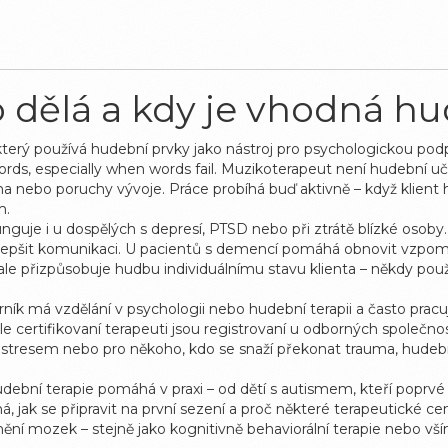
 dělá a kdy je vhodná hu
který používá hudební prvky jako nástroj pro psychologickou pod
rds, especially when words fail.
Muzikoterapeut není hudební učit
a nebo poruchy vývoje. Práce probíhá buď aktivně – když klient h
m.
unguje i u dospělých s depresí, PTSD nebo při ztrátě blízké osoby
 zlepšit komunikaci. U pacientů s demencí pomáhá obnovit vzpom
e přizpůsobuje hudbu individuálnímu stavu klienta – někdy použij
ník má vzdělání v psychologii nebo hudební terapii a často prac
le certifikovaní terapeuti jsou registrovaní u odborných společn
 stresem nebo pro někoho, kdo se snaží překonat trauma, hudební
udební terapie pomáhá v praxi – od dětí s autismem, kteří poprvé p
dná, jak se připravit na první sezení a proč některé terapeutické cen
mění mozek – stejně jako kognitivně behaviorální terapie nebo vš