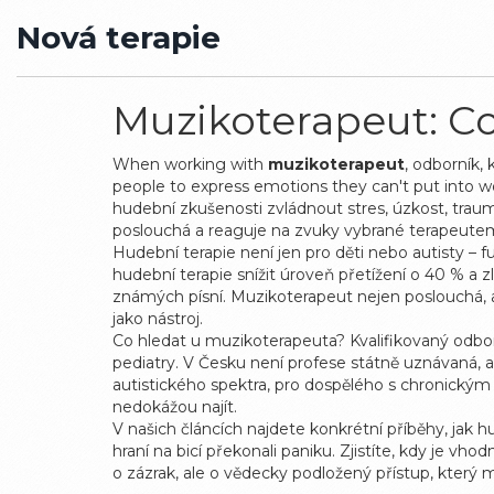
Nová terapie
Muzikoterapeut: Co
When working with
muzikoterapeut
,
odborník, 
people to express emotions they can't put into wo
hudební zkušenosti zvládnout stres, úzkost, traum
poslouchá a reaguje na zvuky vybrané terapeute
Hudební terapie není jen pro děti nebo autisty – f
hudební terapie snížit úroveň přetížení o 40 % a
známých písní. Muzikoterapeut nejen poslouchá, al
jako nástroj.
Co hledat u muzikoterapeuta? Kvalifikovaný odbor
pediatry. V Česku není profese státně uznávaná, a
autistického spektra, pro dospělého s chronickým
nedokážou najít.
V našich článcích najdete konkrétní příběhy, jak h
hraní na bicí překonali paniku. Zjistíte, kdy je vho
o zázrak, ale o vědecky podložený přístup, který 