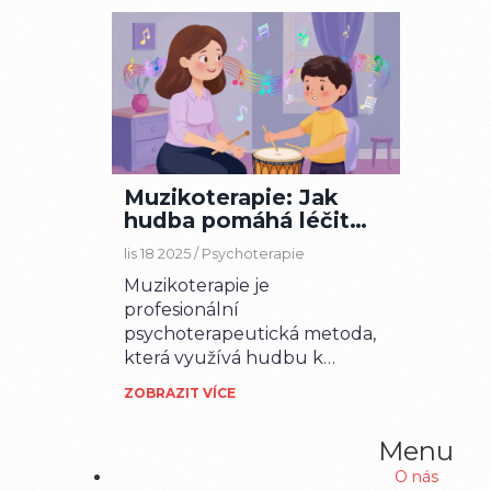
Muzikoterapie: Jak
hudba pomáhá léčit
duševní potíže
lis 18 2025 /
Psychoterapie
Muzikoterapie je
profesionální
psychoterapeutická metoda,
která využívá hudbu k
podpoře emocionálního,
ZOBRAZIT VÍCE
kognitivního a sociálního
zdraví. Efektivní i tam, kde
Menu
slova selhávají, pomáhá
O nás
dětem, dospělým i seniorům s