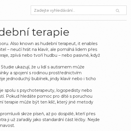
dební terapie
poru
. Also known as
hudební terapeut
, it enables
el – neučí hrát na klavír, ale pomáhá lidem přes
raje, zpívá nebo tvoří hudbu – nebo pasivně, když
. Studie ukazují, že u lidí s autismem může
ínky a spojení s rodinou prostřednictvím
e jednoduchý bubínek, jindy klavír nebo i ticho
uje spolu s psychoterapeuty, logopedisty nebo
ostí. Pokud hledáte pomoc pro dítě s poruchou
 terapie může být ten klíč, který jiné metody
romluvili skrze píseň, až po dospělé, kteří přes
tra ji už zařadily jako standardní část léčby. Nejde
ímavost.