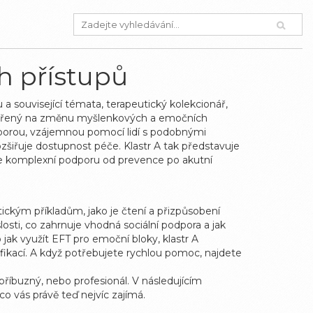
h přístupů
 a související témata
,
terapeutický kolekcionář
,
ěřený na změnu myšlenkových a emočních
porou
,
vzájemnou pomocí lidí s podobnými
rozšiřuje dostupnost péče. Klastr A tak představuje
e komplexní podporu od prevence po akutní
tickým příkladům, jako je čtení a přizpůsobení
slosti, co zahrnuje vhodná sociální podpora a jak
jak využít EFT pro emoční bloky, klastr A
ifikací. A když potřebujete rychlou pomoc, najdete
příbuzný, nebo profesionál. V následujícím
o vás právě teď nejvíc zajímá.