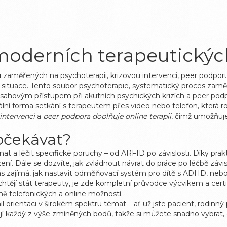
 moderních terapeutickýc
 zaměřených na psychoterapii, krizovou intervenci, peer podporu
í situace. Tento soubor
psychoterapie
,
systematický proces zam
sahovým přístupem při akutních psychických krizích
a
peer pod
tální forma setkání s terapeutem přes video nebo telefon
, která 
intervenci
a
peer podpora doplňuje online terapii
, čímž umožňuj
očekávat?
at a léčit specifické poruchy – od ARFID po závislosti. Díky prak
zení. Dále se dozvíte, jak zvládnout návrat do práce po léčbě závi
vás zajímá, jak nastavit odměňovací systém pro dítě s ADHD, nebo 
 chtějí stát terapeuty, je zde kompletní průvodce výcvikem a cert
ně telefonických a online možností.
 orientaci v širokém spektru témat – ať už jste pacient, rodinný 
í každý z výše zmíněných bodů, takže si můžete snadno vybrat, c