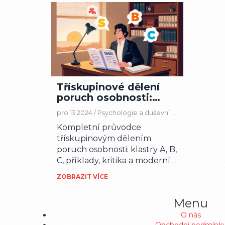
Třískupinové dělení
poruch osobnosti:
podrobný průvodce
pro 13 2024 /
Psychologie a duševní zdraví
klastry A, B, C
Kompletní průvodce
třískupinovým dělením
poruch osobnosti: klastry A, B,
C, příklady, kritika a moderní
směřování.
ZOBRAZIT VÍCE
Menu
O nás