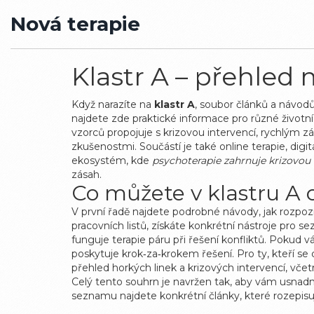
Nová terapie
Klastr A – přehled
Když narazíte na
klastr A
,
soubor článků a návodů
najdete zde praktické informace pro různé životn
vzorců
propojuje s
krizovou intervencí
,
rychlým zá
zkušenostmi
. Součástí je také
online terapie
,
digi
ekosystém, kde
psychoterapie zahrnuje krizovou 
zásah.
Co můžete v klastru A 
V první řadě najdete podrobné návody, jak rozpozn
pracovních listů, získáte konkrétní nástroje pro se
funguje terapie páru při řešení konfliktů. Pokud 
poskytuje krok‑za‑krokem řešení. Pro ty, kteří se
přehled horkých linek a krizových intervencí, včet
Celý tento souhrn je navržen tak, aby vám usnadnil
seznamu najdete konkrétní články, které rozepisuj