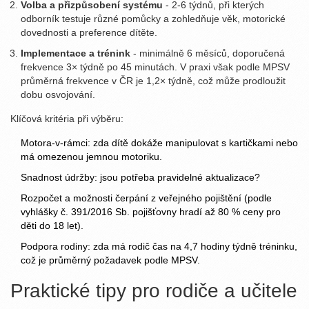
Volba a přizpůsobení systému
- 2‑6 týdnů, při kterých
odborník testuje různé pomůcky a zohledňuje věk, motorické
dovednosti a preference dítěte.
Implementace a trénink
- minimálně 6 měsíců, doporučená
frekvence 3× týdně po 45 minutách. V praxi však podle MPSV
průměrná frekvence v ČR je 1,2× týdně, což může prodloužit
dobu osvojování.
Klíčová kritéria při výběru:
Motora‑v‑rámci: zda dítě dokáže manipulovat s kartičkami nebo
má omezenou jemnou motoriku.
Snadnost údržby: jsou potřeba pravidelné aktualizace?
Rozpočet a možnosti čerpání z veřejného pojištění (podle
vyhlášky č. 391/2016 Sb. pojišťovny hradí až 80 % ceny pro
děti do 18 let).
Podpora rodiny: zda má rodič čas na 4,7 hodiny týdně tréninku,
což je průměrný požadavek podle MPSV.
Praktické tipy pro rodiče a učitele