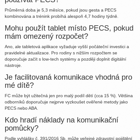
Průměrná doba je 5,3 měsíce, pokud jsou gesta a PECS
kombinována a trénink probíhá alespoň 4,7 hodiny týdně.
Mohu použít tablet místo PECS, pokud
mám omezený rozpočet?
Ano, ale tabletová aplikace vyžaduje vyšší počáteční investici a
pravidelné aktualizace. Pro rodiny s nižším rozpočtem se
doporučuje začít s low‑tech systémy a později doplnit digitální
nástroje.
Je facilitovaná komunikace vhodná pro
mé dítě?
FC může být užitečná jen pro malý podíl dětí (cca 15 %). Většina
odborníků doporučuje nejprve vyzkoušet ověřené metody jako
PECS nebo ABA.
Kdo hradí náklady na komunikační
pomůcky?
Podle vyhlášky č. 391/2016 Sb. může veřejné zdravotní pojištění