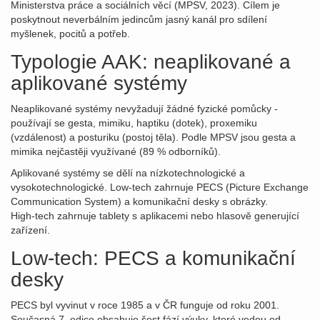
Ministerstva práce a sociálních věcí (MPSV, 2023). Cílem je
poskytnout neverbálním jedincům jasný kanál pro sdílení
myšlenek, pocitů a potřeb.
Typologie AAK: neaplikované a
aplikované systémy
Neaplikované systémy nevyžadují žádné fyzické pomůcky -
používají se gesta, mimiku, haptiku (dotek), proxemiku
(vzdálenost) a posturiku (postoj těla). Podle MPSV jsou gesta a
mimika nejčastěji využívané (89 % odborníků).
Aplikované systémy se dělí na nízkotechnologické a
vysokotechnologické. Low‑tech zahrnuje PECS (Picture Exchange
Communication System) a komunikační desky s obrázky.
High‑tech zahrnuje tablety s aplikacemi nebo hlasově generující
zařízení.
Low‑tech: PECS a komunikační
desky
PECS byl vyvinut v roce 1985 a v ČR funguje od roku 2001.
Současná 7. edice obsahuje šest fází výuky, které vedou od