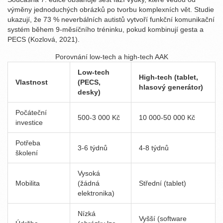
výměny jednoduchých obrázků po tvorbu komplexních vět. Studie
ukazují, že 73 % neverbálních autistů vytvoří funkční komunikační
systém během 9‑měsíčního tréninku, pokud kombinují gesta a
PECS (Kozlová, 2021).
Porovnání low‑tech a high‑tech AAK
Low‑tech
High‑tech (tablet,
Vlastnost
(PECS,
hlasový generátor)
desky)
Počáteční
500-3 000 Kč
10 000-50 000 Kč
investice
Potřeba
3-6 týdnů
4-8 týdnů
školení
Vysoká
Mobilita
(žádná
Střední (tablet)
elektronika)
Nízká
Vyšší (software