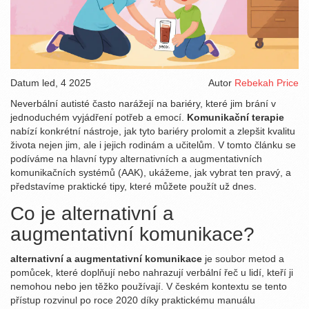
Datum
led, 4 2025
Autor
Rebekah Price
Neverbální autisté často narážejí na bariéry, které jim brání v
jednoduchém vyjádření potřeb a emocí.
Komunikační terapie
nabízí konkrétní nástroje, jak tyto bariéry prolomit a zlepšit kvalitu
života nejen jim, ale i jejich rodinám a učitelům. V tomto článku se
podíváme na hlavní typy alternativních a augmentativních
komunikačních systémů (AAK), ukážeme, jak vybrat ten pravý, a
představíme praktické tipy, které můžete použít už dnes.
Co je alternativní a
augmentativní komunikace?
alternativní a augmentativní komunikace
je soubor metod a
pomůcek, které doplňují nebo nahrazují verbální řeč u lidí, kteří ji
nemohou nebo jen těžko používají
. V českém kontextu se tento
přístup rozvinul po roce 2020 díky praktickému manuálu