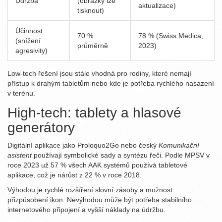
Údržba
(obrázky lze
aktualizace)
tisknout)
Účinnost
70 %
78 % (Swiss Medica,
(snížení
průměrně
2023)
agresivity)
Low‑tech řešení jsou stále vhodná pro rodiny, které nemají
přístup k drahým tabletům nebo kde je potřeba rychlého nasazení
v terénu.
High‑tech: tablety a hlasové
generátory
Digitální aplikace jako Proloquo2Go nebo český
Komunikační
asistent
používají symbolické sady a syntézu řeči. Podle MPSV v
roce 2023 už 57 % všech AAK systémů používá tabletové
aplikace, což je nárůst z 22 % v roce 2018.
Výhodou je rychlé rozšíření slovní zásoby a možnost
přizpůsobení ikon. Nevýhodou může být potřeba stabilního
internetového připojení a vyšší náklady na údržbu.