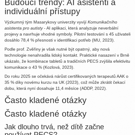
Budoucí trendy: AI asistenti a
individuální přístupy
Výzkumný tým Masarykovy univerzity vyvíjí
Komunikačního
asistenta pro autisty
- AI aplikaci, která analyzuje neverbální
projevy a navrhuje vhodné symboly. Pilotní testování s 45 uživateli
dosáhlo 78,4 % přesnosti v identifikaci potřeb (MU, 2023).
Podle prof. Zvěřiny je však nutné být opatrný, aby nová
technologie nenahradila lidský kontakt. Praktické nasazení v Brně
ukázalo, že kombinace tabletů a tradičních PECS zvýšila efektivitu
komunikace o 43 % (Kozlová, 2023).
Do roku 2025 se očekává nárůst certifikovaných terapeutů AAK o
35 % díky novému kurzu na UK (2023), což může zkrátit čekací
dobu, která nyní dosahuje 11,4 měsíce (ADDP, 2022).
Často kladené otázky
Často kladené otázky
Jak dlouho trvá, než dítě začne
používat PECS?