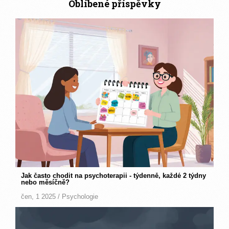
Oblíbené příspěvky
Jak často chodit na psychoterapii - týdenně, každé 2 týdny
nebo měsíčně?
čen, 1 2025 /
Psychologie