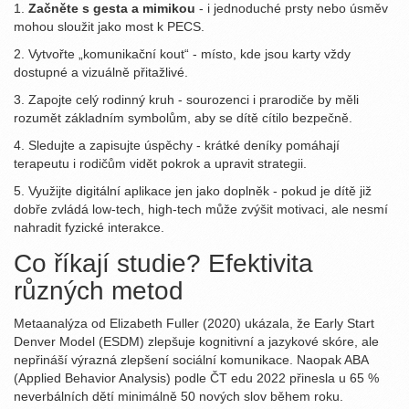
1.
Začněte s gesta a mimikou
- i jednoduché prsty nebo úsměv
mohou sloužit jako most k PECS.
2. Vytvořte „komunikační kout“ - místo, kde jsou karty vždy
dostupné a vizuálně přitažlivé.
3. Zapojte celý rodinný kruh - sourozenci i prarodiče by měli
rozumět základním symbolům, aby se dítě cítilo bezpečně.
4. Sledujte a zapisujte úspěchy - krátké deníky pomáhají
terapeutu i rodičům vidět pokrok a upravit strategii.
5. Využijte digitální aplikace jen jako doplněk - pokud je dítě již
dobře zvládá low‑tech, high‑tech může zvýšit motivaci, ale nesmí
nahradit fyzické interakce.
Co říkají studie? Efektivita
různých metod
Metaanalýza od Elizabeth Fuller (2020) ukázala, že Early Start
Denver Model (ESDM) zlepšuje kognitivní a jazykové skóre, ale
nepřináší výrazná zlepšení sociální komunikace. Naopak ABA
(Applied Behavior Analysis) podle ČT edu 2022 přinesla u 65 %
neverbálních dětí minimálně 50 nových slov během roku.