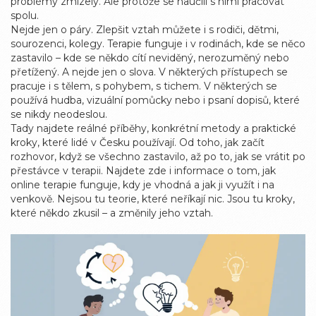
problémy zmizely. Ale protože se naučili s nimi pracovat
spolu.
Nejde jen o páry. Zlepšit vztah můžete i s rodiči, dětmi,
sourozenci, kolegy. Terapie funguje i v rodinách, kde se něco
zastavilo – kde se někdo cítí neviděný, nerozuměný nebo
přetížený. A nejde jen o slova. V některých přístupech se
pracuje i s tělem, s pohybem, s tichem. V některých se
používá hudba, vizuální pomůcky nebo i psaní dopisů, které
se nikdy neodeslou.
Tady najdete reálné příběhy, konkrétní metody a praktické
kroky, které lidé v Česku používají. Od toho, jak začít
rozhovor, když se všechno zastavilo, až po to, jak se vrátit po
přestávce v terapii. Najdete zde i informace o tom, jak
online terapie funguje, kdy je vhodná a jak ji využít i na
venkově. Nejsou tu teorie, které neříkají nic. Jsou tu kroky,
které někdo zkusil – a změnily jeho vztah.