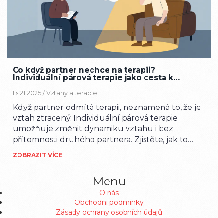
Co když partner nechce na terapii?
Individuální párová terapie jako cesta k
lepšímu vztahu
lis 21 2025 /
Vztahy a terapie
Když partner odmítá terapii, neznamená to, že je
vztah ztracený. Individuální párová terapie
umožňuje změnit dynamiku vztahu i bez
přítomnosti druhého partnera. Zjistěte, jak to
funguje a proč to může vést k opravdové změně.
ZOBRAZIT VÍCE
Menu
O nás
Obchodní podmínky
Zásady ochrany osobních údajů