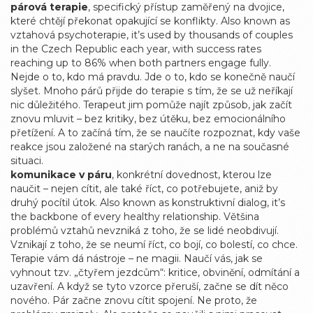
párová terapie
,
specifický přístup zaměřený na dvojice,
které chtějí překonat opakující se konflikty
. Also known as
vztahová psychoterapie
, it’s used by thousands of couples
in the Czech Republic each year, with success rates
reaching up to 86% when both partners engage fully.
Nejde o to, kdo má pravdu. Jde o to, kdo se konečně naučí
slyšet. Mnoho párů přijde do terapie s tím, že se už neříkají
nic důležitého. Terapeut jim pomůže najít způsob, jak začít
znovu mluvit – bez kritiky, bez útěku, bez emocionálního
přetížení. A to začíná tím, že se naučíte rozpoznat, kdy vaše
reakce jsou založené na starých ranách, a ne na současné
situaci.
komunikace v páru
,
konkrétní dovednost, kterou lze
naučit – nejen cítit, ale také říct, co potřebujete, aniž by
druhý pocítil útok
. Also known as
konstruktivní dialog
, it’s
the backbone of every healthy relationship.
Většina
problémů vztahů nevzniká z toho, že se lidé neobdivují.
Vznikají z toho, že se neumí říct, co bojí, co bolestí, co chce.
Terapie vám dá nástroje – ne magii. Naučí vás, jak se
vyhnout tzv. „čtyřem jezdcům“: kritice, obvinění, odmítání a
uzavření. A když se tyto vzorce přeruší, začne se dít něco
nového. Pár začne znovu cítit spojení. Ne proto, že