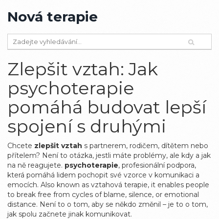
Nová terapie
Zlepšit vztah: Jak
psychoterapie
pomáhá budovat lepší
spojení s druhými
Chcete
zlepšit vztah
s partnerem, rodičem, dítětem nebo
přítelem? Není to otázka, jestli máte problémy, ale kdy a jak
na ně reagujete.
psychoterapie
,
profesionální podpora,
která pomáhá lidem pochopit své vzorce v komunikaci a
emocích
. Also known as
vztahová terapie
, it enables people
to break free from cycles of blame, silence, or emotional
distance.
Není to o tom, aby se někdo změnil – je to o tom,
jak spolu začnete jinak komunikovat.