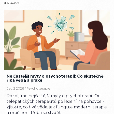
a situace.
Nejčastější mýty o psychoterapii: Co skutečně
říká věda a praxe
čec 2 2026 /
Psychoterapie
Rozbíjíme nejčastější mýty o psychoterapii. Od
telepatických terapeutů po ležení na pohovce -
zjistěte, co říká věda, jak funguje moderní terapie
a proč není třeba se stydět.