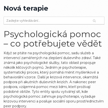
Nová terapie
Psychologická pomoc
– co potřebujete vědět
Když se ptáte na
psychologická pomoc
,
sadu služeb a
intervencí zaměřených na zlepšení duševního zdraví
. Také
známá jako
psychologické služby
, tato oblast propojuje
několik klíčových pojmů. Jedním je
psychoterapie
,
systematický proces, který pomáhá měnit myšlenkové a
behaviorální vzorce
. Další je
krizová intervence
,
okamžitá
podpora při akutních duševních krizích
. A nakonec
peer
podpora
,
vzájemná pomoc mezi lidmi, kteří prožívají
podobné obtíže
. Tyto entity spolu vytvářejí síť, kde
psychologická pomoc zahrnuje psychoterapii, vyžaduje
krizovou intervenci a posiluje sociální oporu prostřednictvím
peer podpory.