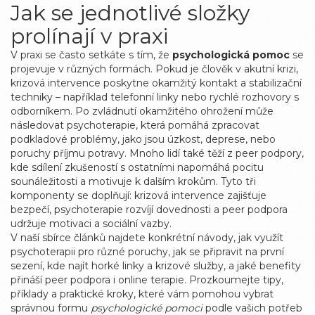
Jak se jednotlivé složky
prolínají v praxi
V praxi se často setkáte s tím, že
psychologická pomoc
se
projevuje v různých formách. Pokud je člověk v akutní krizi,
krizová intervence poskytne okamžitý kontakt a stabilizační
techniky – například telefonní linky nebo rychlé rozhovory s
odborníkem. Po zvládnutí okamžitého ohrožení může
následovat psychoterapie, která pomáhá zpracovat
podkladové problémy, jako jsou úzkost, deprese, nebo
poruchy příjmu potravy. Mnoho lidí také těží z peer podpory,
kde sdílení zkušeností s ostatními napomáhá pocitu
sounáležitosti a motivuje k dalším krokům. Tyto tři
komponenty se doplňují: krizová intervence zajišťuje
bezpečí, psychoterapie rozvíjí dovednosti a peer podpora
udržuje motivaci a sociální vazby.
V naší sbírce článků najdete konkrétní návody, jak využít
psychoterapii pro různé poruchy, jak se připravit na první
sezení, kde najít horké linky a krizové služby, a jaké benefity
přináší peer podpora i online terapie. Prozkoumejte tipy,
příklady a praktické kroky, které vám pomohou vybrat
správnou formu
psychologické pomoci
podle vašich potřeb