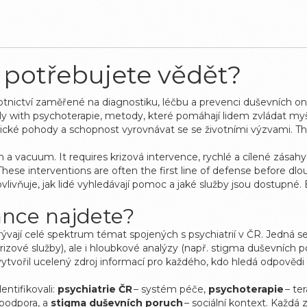
o potřebujete vědět?
otnictví zaměřené na diagnostiku, léčbu a prevenci duševních 
ely with
psychoterapie
,
metody, které pomáhají lidem zvládat my
hické pohody a schopnost vyrovnávat se se životními výzvami
. T
n a vacuum. It requires
krizová intervence
,
rychlé a cílené zásahy
 These interventions are often the first line of defense before dl
ovlivňuje, jak lidé vyhledávají pomoc a jaké služby jsou dostupné.
ánce najdete?
ývají celé spektrum témat spojených s psychiatrií v ČR. Jedná se o
a krizové služby), ale i hloubkové analýzy (např. stigma duševních 
vytvořil ucelený zdroj informací pro každého, kdo hledá odpovědi – 
entifikovali:
psychiatrie ČR
– systém péče,
psychoterapie
– te
 podpora, a
stigma duševních poruch
– sociální kontext. Každá z