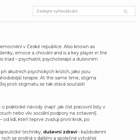
onemocnění v České republice
. Also known as
šlenky, emoce a chování
and is a key player in the
his triad – psychiatrií, psychoterapií a duševním
 při akutních psychických krizích, jako jsou
ouhodobější terapie. At the same time, stigma
 Boj proti stigmatu se tak stává součástí
 praktické návody (např. jak číst pracovní listy v
poruch nebo vliv sociální podpory na zotavení).
od lidí, kteří teprve zvažují první krok, po
rapeutické techniky,
duševní zdraví
– každodenní
 nich se prolíná s dalšími a společně vytvářejí