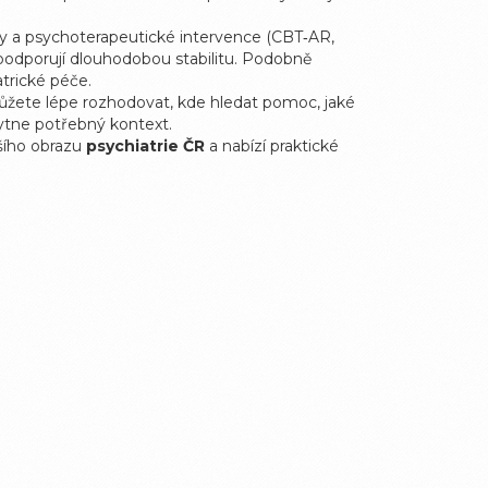
zy a psychoterapeutické intervence (CBT‑AR,
ra podporují dlouhodobou stabilitu. Podobně
trické péče.
ůžete lépe rozhodovat, kde hledat pomoc, jaké
kytne potřebný kontext.
ršího obrazu
psychiatrie ČR
a nabízí praktické