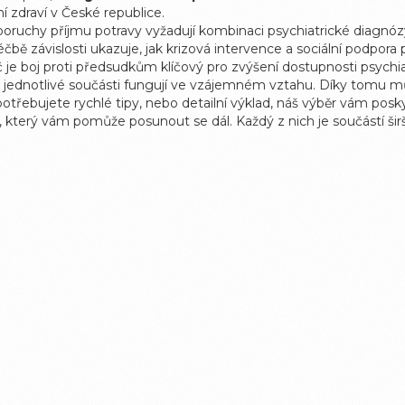
 zdraví v České republice.
 poruchy příjmu potravy vyžadují kombinaci psychiatrické diagnó
 léčbě závislosti ukazuje, jak krizová intervence a sociální podpo
 je boj proti předsudkům klíčový pro zvýšení dostupnosti psychia
 jednotlivé součásti fungují ve vzájemném vztahu. Díky tomu m
 potřebujete rychlé tipy, nebo detailní výklad, náš výběr vám pos
, který vám pomůže posunout se dál. Každý z nich je součástí ši