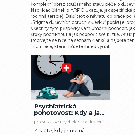
komplexní obraz současného stavu péče o duševní
Například článek o ARFID ukazuje, jak specifické
rodinná terapie). Další text o návratu do práce po
„Stigma duševních poruch v Česku“ popisuje, proč
Všechny tyto příspěvky vám umožní pochopit, jak
kroky podniknout a jak podpořit své blízké. Ať už
Podívejte se níže na seznam článků a najděte ten
informace, které můžete ihned využít.
Psychiatrická
pohotovost: Kdy a jak
vyhledat akutní
pro 30 2024 /
Psychologie a duševní zdraví
psychiatrickou péči v
Zjistěte, kdy je nutná
ČR