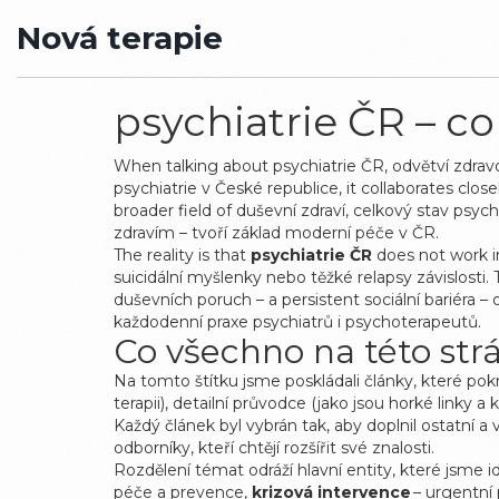
Nová terapie
psychiatrie ČR – c
When talking about
psychiatrie ČR
,
odvětví zdrav
psychiatrie v České republice
, it collaborates clos
broader field of
duševní zdraví
,
celkový stav psyc
zdravím – tvoří základ moderní péče v ČR.
The reality is that
psychiatrie ČR
does not work i
suicidální myšlenky nebo těžké relapsy závislosti
.
duševních poruch – a persistent sociální bariéra – 
každodenní praxe psychiatrů i psychoterapeutů.
Co všechno na této str
Na tomto štítku jsme poskládali články, které pokr
terapii), detailní průvodce (jako jsou horké linky 
Každý článek byl vybrán tak, aby doplnil ostatní a 
odborníky, kteří chtějí rozšířit své znalosti.
Rozdělení témat odráží hlavní entity, které jsme id
péče a prevence,
krizová intervence
– urgentní