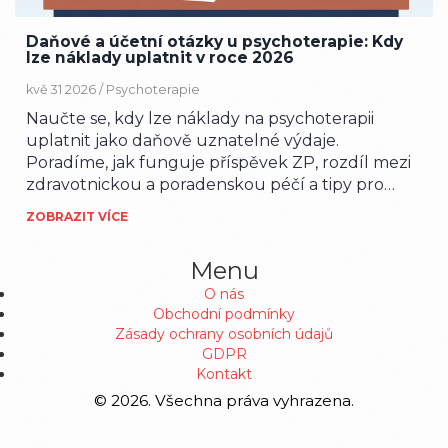
Daňové a účetní otázky u psychoterapie: Kdy
lze náklady uplatnit v roce 2026
kvě 31 2026 /
Psychoterapie
Naučte se, kdy lze náklady na psychoterapii
uplatnit jako daňově uznatelné výdaje.
Poradíme, jak funguje příspěvek ZP, rozdíl mezi
zdravotnickou a poradenskou péčí a tipy pro
firmy i OSVČ.
ZOBRAZIT VÍCE
Menu
O nás
Obchodní podmínky
Zásady ochrany osobních údajů
GDPR
Kontakt
© 2026. Všechna práva vyhrazena.