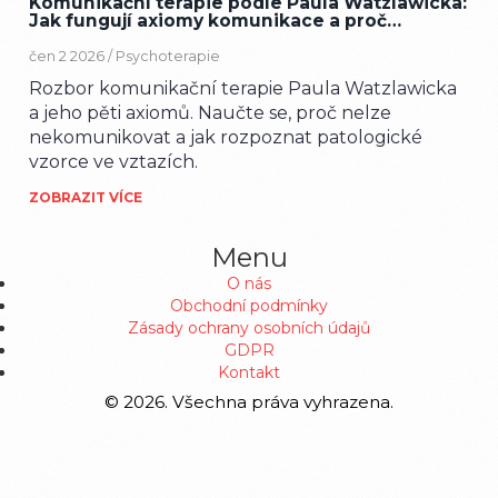
Komunikační terapie podle Paula Watzlawicka:
Jak fungují axiomy komunikace a proč
nemůžeme nekomunikovat
čen 2 2026 /
Psychoterapie
Rozbor komunikační terapie Paula Watzlawicka
a jeho pěti axiomů. Naučte se, proč nelze
nekomunikovat a jak rozpoznat patologické
vzorce ve vztazích.
ZOBRAZIT VÍCE
Menu
O nás
Obchodní podmínky
Zásady ochrany osobních údajů
GDPR
Kontakt
© 2026. Všechna práva vyhrazena.