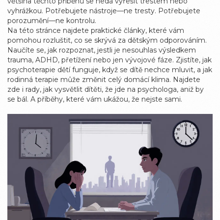
většina těchto příběhů se nedá vyřešit trestem nebo
vyhrážkou. Potřebujete nástroje—ne tresty. Potřebujete
porozumění—ne kontrolu.
Na této stránce najdete praktické články, které vám
pomohou rozluštit, co se skrývá za dětským odporováním.
Naučíte se, jak rozpoznat, jestli je nesouhlas výsledkem
trauma, ADHD, přetížení nebo jen vývojové fáze. Zjistíte, jak
psychoterapie dětí funguje, když se dítě nechce mluvit, a jak
rodinná terapie může změnit celý domácí klima. Najdete
zde i rady, jak vysvětlit dítěti, že jde na psychologa, aniž by
se bál. A příběhy, které vám ukážou, že nejste sami.