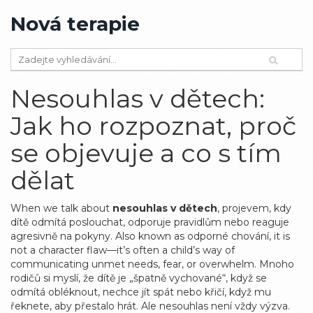
Nová terapie
Nesouhlas v dětech:
Jak ho rozpoznat, proč
se objevuje a co s tím
dělat
When we talk about
nesouhlas v dětech
,
projevem, kdy
dítě odmítá poslouchat, odporuje pravidlům nebo reaguje
agresivně na pokyny
. Also known as
odporné chování
, it is
not a character flaw—it’s often a child’s way of
communicating unmet needs, fear, or overwhelm.
Mnoho
rodičů si myslí, že dítě je „špatně vychované“, když se
odmítá obléknout, nechce jít spát nebo křičí, když mu
řeknete, aby přestalo hrát. Ale nesouhlas není vždy výzva.