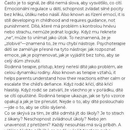
Často je to signál, že dítě nemá slova, aby vysvětlilo, co cítí.
Emocionální regulace u dětí
,
schopnost zvládat silné pocity
bez křiku, útěku nebo násilí
. Also known as
řízení emocí
, it is
still developing in childhood and requires guidance, not
punishment.
Dítě, které má problém s kontrolou hněvu
nebo strachu, nemůže jednat logicky. Když mu řeknete
„ne“, může to vnímat jako útok. To neznamená, že je
„zlobivé“—znamená to, že mu chybí nástroje. Psychoterapie
dětí se zaměřuje přesně na tyto nástroje: jak rozpoznat
emoce, jak je pojmenovat, jak je vyjádřit bez toho, aby se
celý dům zhroutil.
Rodinná terapie
,
přístup, který neřeší dítě jako problém, ale
celou dynamiku rodiny
. Also known as
terapie vztahů
, it
helps parents understand how their reactions either calm or
escalate the child’s defiance.
Když rodič křičí, dítě křičí
hlasitěji. Když rodič se zatváří, že všechno je v pořádku, dítě
se cítí opuštěné. Rodinná terapie ukazuje, jak se tyto vzorce
opakují a jak je lze přerušit. Nejde o to, aby dítě poslouchalo
—jde o to, aby se cítilo slyšené.
Co se skrývá za tím, že dítě odmítá jít do školy? Je to strach
z šikany? Neschopnost zvládnout úkoly? Nebo jen
unavenost z přetížení? Každý nesouhlas má svůj příběh. A