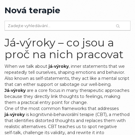
Nová terapie
Já‑výroky – co jsou a
proč na nich pracovat
When we talk about
já‑výroky
,
inner statements that we
repeatedly tell ourselves, shaping emotions and behavior
.
Also known as
self‑statements
, they act like a mental script
that can either support or sabotage our well‑being.
Já‑výroky
are a core focus in many therapeutic approaches
because they directly link thoughts to feelings, making
them a practical entry point for change.
One of the most common frameworks that addresses
já‑výroky
is
kognitivně‑behaviorální terapie (CBT)
,
a method
that identifies distorted thoughts and replaces them with
realistic alternatives
. CBT teaches us to spot negative
self‑talk, challenge its validity, and rewrite it into