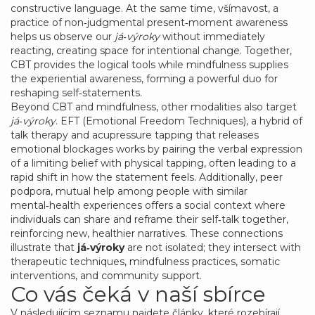
constructive language. At the same time,
všímavost
,
a
practice of non‑judgmental present‑moment awareness
helps us observe our
já‑výroky
without immediately
reacting, creating space for intentional change. Together,
CBT provides the logical tools while mindfulness supplies
the experiential awareness, forming a powerful duo for
reshaping self‑statements.
Beyond CBT and mindfulness, other modalities also target
já‑výroky
.
EFT (Emotional Freedom Techniques)
,
a hybrid of
talk therapy and acupressure tapping that releases
emotional blockages
works by pairing the verbal expression
of a limiting belief with physical tapping, often leading to a
rapid shift in how the statement feels. Additionally,
peer
podpora
,
mutual help among people with similar
mental‑health experiences
offers a social context where
individuals can share and reframe their self‑talk together,
reinforcing new, healthier narratives. These connections
illustrate that
já‑výroky
are not isolated; they intersect with
therapeutic techniques, mindfulness practices, somatic
interventions, and community support.
Co vás čeká v naší sbírce
V následujícím seznamu najdete články, které rozebírají