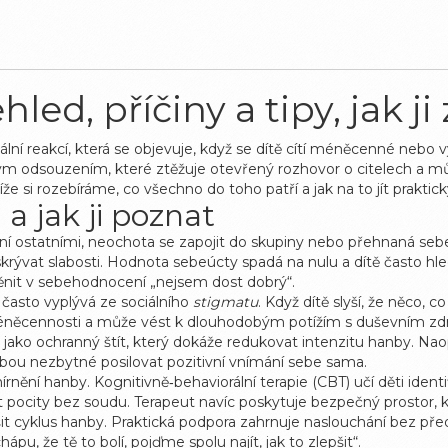
ed, příčiny a tipy, jak j
lní reakcí, která se objevuje, když se dítě cítí méněcenné neb
m odsouzením, které ztěžuje otevřený rozhovor o citelech
a mů
Níže si rozebíráme, co všechno do toho patří a jak na to jít praktick
a jak ji poznat
 ostatními, neochota se zapojit do skupiny nebo přehnaná sebekri
krývat slabosti. Hodnota sebeúcty spadá na nulu a dítě často hle
ěnit v sebehodnocení „nejsem dost dobrý“.
často vyplývá ze sociálního
stigmatu
. Když dítě slyší, že něco, c
t méněcennosti a může vést k dlouhodobým potížím s duševním zd
 jako ochranný štít, který dokáže redukovat intenzitu hanby. Naop
hanbou nezbytné posilovat pozitivní vnímání sebe sama.
írnění hanby. Kognitivně‑behaviorální terapie (CBT) učí děti iden
t pocity bez soudu. Terapeut navíc poskytuje bezpečný prostor, 
ušit cyklus hanby. Praktická podpora zahrnuje naslouchání bez př
ápu, že tě to bolí, pojďme spolu najít, jak to zlepšit“.