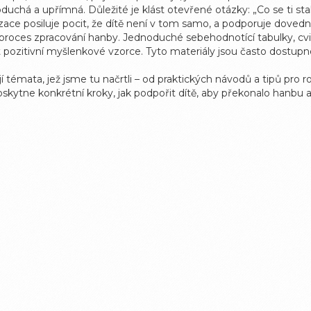
há a upřímná. Důležité je klást otevřené otázky: „Co se ti stal
verzace posiluje pocit, že dítě není v tom samo, a podporuje doved
t proces zpracování hanby. Jednoduché sebehodnotící tabulky, cvi
 pozitivní myšlenkové vzorce. Tyto materiály jsou často dostupné
jí témata, jež jsme tu načrtli – od praktických návodů a tipů pro
kytne konkrétní kroky, jak podpořit dítě, aby překonalo hanbu a