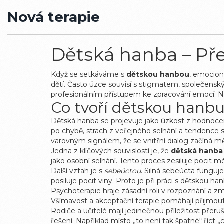
Nová terapie
Dětská hanba – Přehl
Když se setkáváme s
dětskou hanbou
,
emocioná
dětí
. Často úzce souvisí s
stigmatem
,
společenský
profesionálním přístupem ke zpracování emocí
. 
Co tvoří dětskou hanbu 
Dětská hanba se projevuje jako úzkost z hodnocení
po chybě, strach z veřejného selhání a tendence s
varovným signálem, že se vnitřní dialog začíná m
Jedna z klíčových souvislostí je, že
dětská hanba
jako osobní selhání. Tento proces zesiluje poci
Další vztah je s
sebeúctou
. Silná sebeúcta funguje
posiluje pocit viny. Proto je při práci s dětskou 
Psychoterapie hraje zásadní roli v rozpoznání a zm
Všímavost a akceptační terapie pomáhají přijmou
Rodiče a učitelé mají jedinečnou příležitost přer
řešení. Například místo „to není tak špatné“ říct „ch