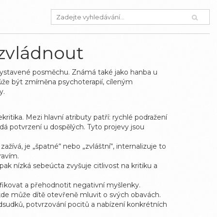
i zvládnout
o vystavené posměchu
. Známá také jako
hanba u
že být zmírněna
psychoterapií
,
cíleným
y.
tika. Mezi hlavní atributy patří: rychlé podražení
dá potvrzení u dospělých. Tyto projevy jsou
o zažívá, je „špatné“ nebo „zvláštní“, internalizuje to
ravím.
ak nízká sebeúcta zvyšuje citlivost na kritiku a
tifikovat a přehodnotit negativní myšlenky.
kde může dítě otevřeně mluvit o svých obavách.
edsudků, potvrzování pocitů a nabízení konkrétních