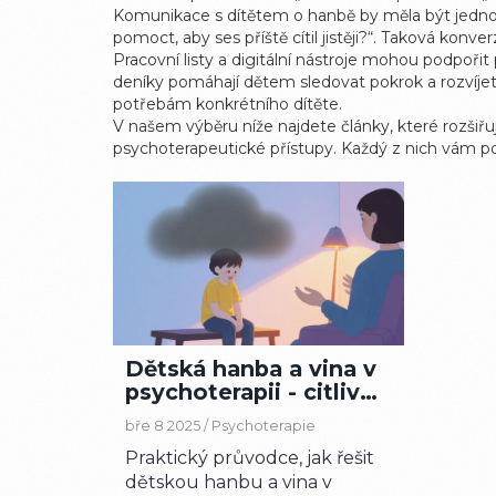
Komunikace s dítětem o hanbě by měla být jednoduc
pomoct, aby ses příště cítil jistěji?“. Taková kon
Pracovní listy a digitální nástroje mohou podpoři
deníky pomáhají dětem sledovat pokrok a rozvíjet
potřebám konkrétního dítěte.
V našem výběru níže najdete články, které rozšiřu
psychoterapeutické přístupy. Každý z nich vám pos
Dětská hanba a vina v
psychoterapii - citlivé
metody a nástroje
bře 8 2025 /
Psychoterapie
Praktický průvodce, jak řešit
dětskou hanbu a vina v